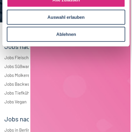
a
Elektrotechnik
4
u
Auswahl erlauben
s
Andere
1
w
a
Ablehnen
h
Jobs nach Branchen
l
Jobs Fleisch
Jobs Süßwaren
Jobs Molkerei
Jobs Backwaren
Jobs Tiefkühlkost
Jobs Vegan
Jobs nach Städten
Jobs in Berlin