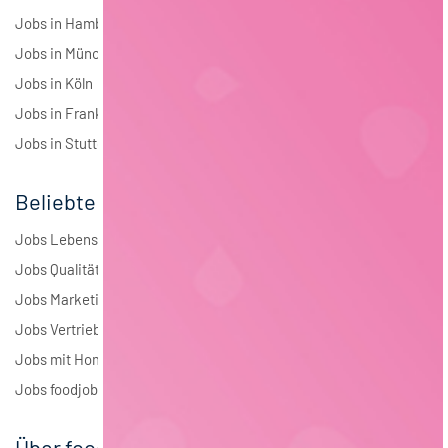
Jobs in Hamburg
Jobs in München
Jobs in Köln
Jobs in Frankfurt
Jobs in Stuttgart
Beliebte Jobs
Jobs Lebensmitteltechnologie
Jobs Qualitätsmanagement
Jobs Marketing
Jobs Vertrieb
Jobs mit Homeoffice
Jobs foodjobs Active Sourcing
Über foodjobs