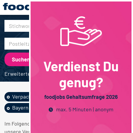
30km
Verdienst Du
Erweiterte Suche
genug?
Verpackung
Teilweise Homeoffice
foodjobs Gehaltsumfrage 2026
Bayern
max. 5 Minuten | anonym
Im Folgenden finden Sie einen Überblick über alle
unsere Verpackung Teilweise Homeoffice Bayern