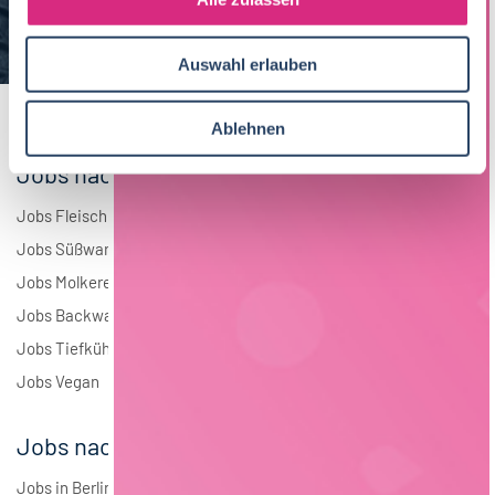
a
Elektrotechnik
4
u
Auswahl erlauben
s
Andere
2
w
a
Ablehnen
h
Jobs nach Branchen
l
Jobs Fleisch
Jobs Süßwaren
Jobs Molkerei
Jobs Backwaren
Jobs Tiefkühlkost
Jobs Vegan
Jobs nach Städten
Jobs in Berlin