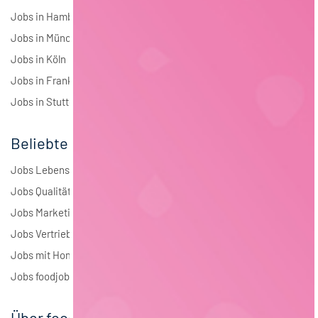
Jobs in Hamburg
Jobs in München
Jobs in Köln
Jobs in Frankfurt
Jobs in Stuttgart
Beliebte Jobs
Jobs Lebensmitteltechnologie
Jobs Qualitätsmanagement
Jobs Marketing
Jobs Vertrieb
Jobs mit Homeoffice
Jobs foodjobs Active Sourcing
Über foodjobs