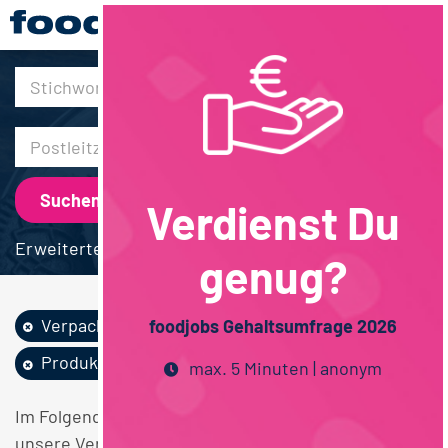
30km
Verdienst Du
Erweiterte Suche
genug?
Verpackung
Bio / Naturprodukte
foodjobs Gehaltsumfrage 2026
Produktion
Techniker / Meister
max. 5 Minuten | anonym
Im Folgenden finden Sie einen Überblick über alle
unsere Verpackung Bio / Naturprodukte Produktion