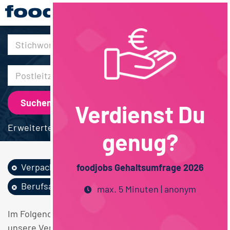
30km
Verdienst Du
Erweiterte Suche
genug?
Verpackung
Bio / Naturprodukte
foodjobs Gehaltsumfrage 2026
Berufsausbildung
Betriebswirtschaft
max. 5 Minuten | anonym
Im Folgenden finden Sie einen Überblick über alle
unsere Verpackung Bio / Naturprodukte