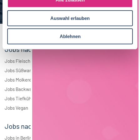
a
Elektrotechnik
4
u
Auswahl erlauben
s
Andere
1
w
a
Ablehnen
h
Jobs nach Branchen
l
Jobs Fleisch
Jobs Süßwaren
Jobs Molkerei
Jobs Backwaren
Jobs Tiefkühlkost
Jobs Vegan
Jobs nach Städten
Jobs in Berlin