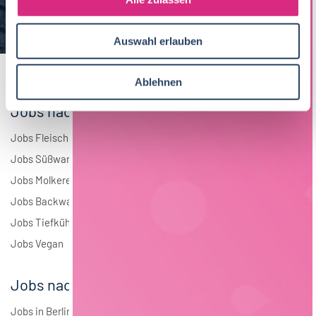
a
Elektrotechnik
3
u
Auswahl erlauben
s
Andere
2
w
a
Ablehnen
h
Jobs nach Branchen
l
Jobs Fleisch
Jobs Süßwaren
Jobs Molkerei
Jobs Backwaren
Jobs Tiefkühlkost
Jobs Vegan
Jobs nach Städten
Jobs in Berlin