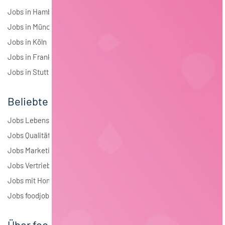
Jobs in Hamburg
Jobs in München
Jobs in Köln
Jobs in Frankfurt
Jobs in Stuttgart
Beliebte Jobs
Jobs Lebensmitteltechnologie
Jobs Qualitätsmanagement
Jobs Marketing
Jobs Vertrieb
Jobs mit Homeoffice
Jobs foodjobs Active Sourcing
Über foodjobs