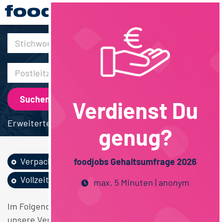
30km
Verdienst Du
Erweiterte Suche
genug?
Verpackung
Feinkost /...
foodjobs Gehaltsumfrage 2026
Vollzeit
max. 5 Minuten | anonym
Im Folgenden finden Sie einen Überblick über alle
unsere Verpackung Feinkost / Convenience /