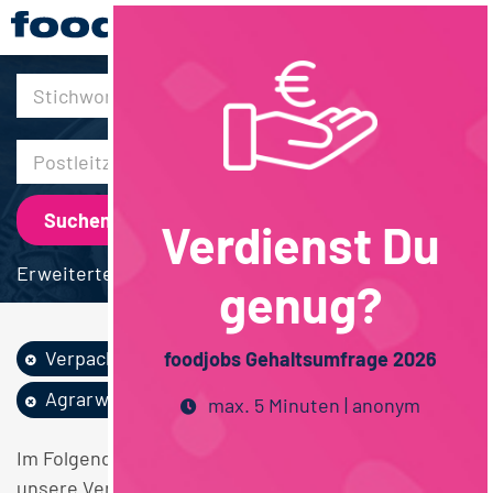
30km
Verdienst Du
Erweiterte Suche
genug?
Verpackung
Feinkost /...
foodjobs Gehaltsumfrage 2026
Agrarwissenschaften
max. 5 Minuten | anonym
Im Folgenden finden Sie einen Überblick über alle
unsere Verpackung Feinkost / Convenience /