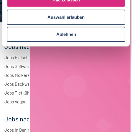
a
Elektrotechnik
4
u
Auswahl erlauben
s
Andere
2
w
a
Ablehnen
h
Jobs nach Branchen
l
Jobs Fleisch
Jobs Süßwaren
Jobs Molkerei
Jobs Backwaren
Jobs Tiefkühlkost
Jobs Vegan
Jobs nach Städten
Jobs in Berlin