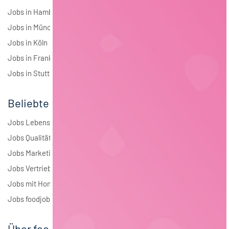
Jobs in Hamburg
Jobs in München
Jobs in Köln
Jobs in Frankfurt
Jobs in Stuttgart
Beliebte Jobs
Jobs Lebensmitteltechnologie
Jobs Qualitätsmanagement
Jobs Marketing
Jobs Vertrieb
Jobs mit Homeoffice
Jobs foodjobs Active Sourcing
Über foodjobs