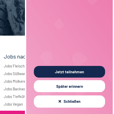
Maschinenbau
6
Brauwesen
5
Elektrotechnik
3
Andere
2
Jobs nach Branchen
Jobs Fleisch
Jetzt teilnehmen
Jobs Süßwaren
Jobs Molkerei
Später erinnern
Jobs Backwaren
Jobs Tiefkühlkost
Schließen
Jobs Vegan