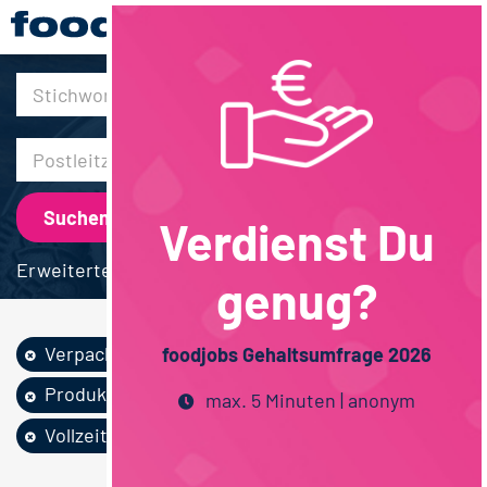
30km
Verdienst Du
Erweiterte Suche
genug?
Verpackung
Feinkost /...
foodjobs Gehaltsumfrage 2026
Produktion
Techniker / Meister
max. 5 Minuten | anonym
Vollzeit