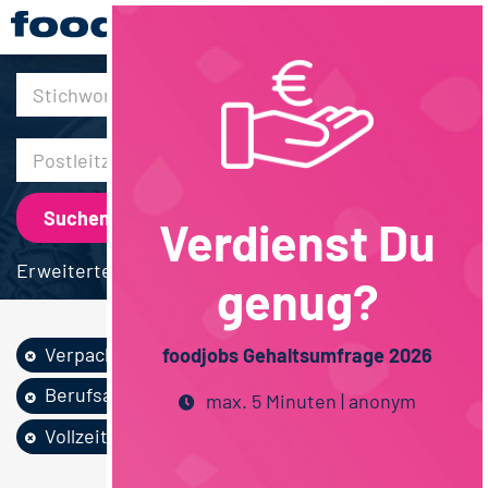
30km
Verdienst Du
Erweiterte Suche
genug?
Verpackung
Feinkost /...
foodjobs Gehaltsumfrage 2026
Berufsausbildung
Betriebswirtschaft
max. 5 Minuten | anonym
Vollzeit