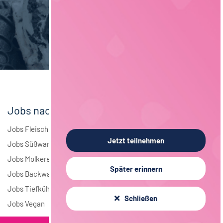
Maschinenbau
6
Brauwesen
5
Elektrotechnik
3
Andere
2
Jobs nach Branchen
Jobs Fleisch
Jetzt teilnehmen
Jobs Süßwaren
Jobs Molkerei
Später erinnern
Jobs Backwaren
Jobs Tiefkühlkost
Schließen
Jobs Vegan