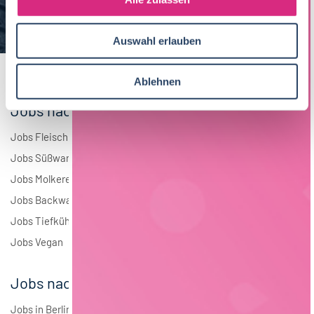
a
Elektrotechnik
4
u
Auswahl erlauben
s
Andere
1
w
a
Ablehnen
h
Jobs nach Branchen
l
Jobs Fleisch
Jobs Süßwaren
Jobs Molkerei
Jobs Backwaren
Jobs Tiefkühlkost
Jobs Vegan
Jobs nach Städten
Jobs in Berlin