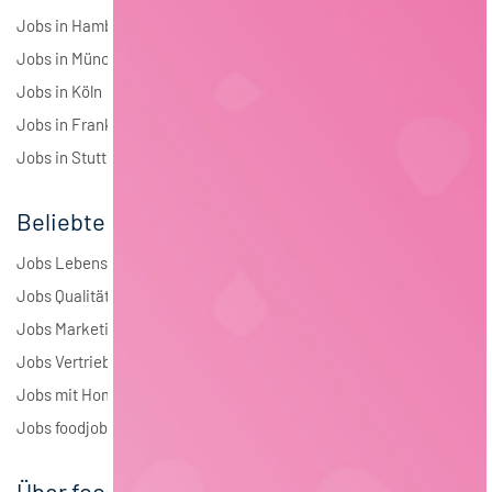
Jobs in Hamburg
Jobs in München
Jobs in Köln
Jobs in Frankfurt
Jobs in Stuttgart
Beliebte Jobs
Jobs Lebensmitteltechnologie
Jobs Qualitätsmanagement
Jobs Marketing
Jobs Vertrieb
Jobs mit Homeoffice
Jobs foodjobs Active Sourcing
Über foodjobs