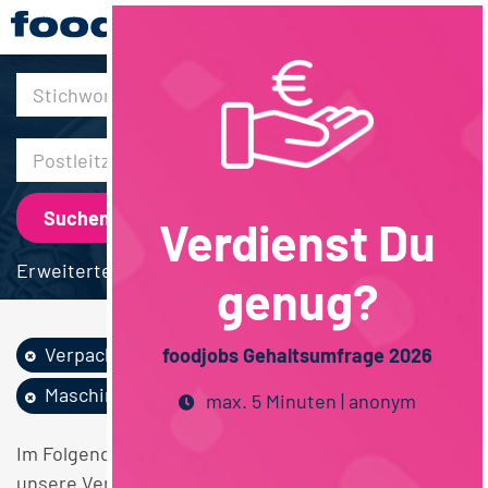
30km
Verdienst Du
Erweiterte Suche
genug?
Verpackung
Molkereiprodukte
foodjobs Gehaltsumfrage 2026
Maschinenbau
Vollzeit
max. 5 Minuten | anonym
Im Folgenden finden Sie einen Überblick über alle
unsere Verpackung Molkereiprodukte Maschinenbau