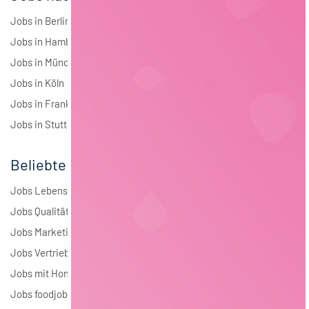
Jobs in Berlin
Jobs in Hamburg
Jobs in München
Jobs in Köln
Jobs in Frankfurt
Jobs in Stuttgart
Beliebte Jobs
Jobs Lebensmitteltechnologie
Jobs Qualitätsmanagement
Jobs Marketing
Jobs Vertrieb
Jobs mit Homeoffice
Jobs foodjobs Active Sourcing