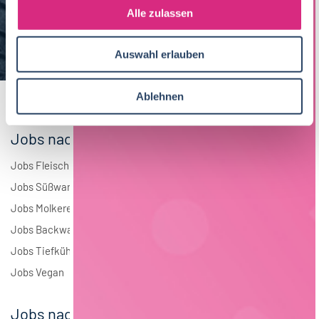
s
Alle zulassen
Brauwesen
5
a
u
Elektrotechnik
3
Auswahl erlauben
s
w
Andere
2
a
Ablehnen
h
l
Jobs nach Branchen
Jobs Fleisch
Jobs Süßwaren
Jobs Molkerei
Jobs Backwaren
Jobs Tiefkühlkost
Jobs Vegan
Jobs nach Städten