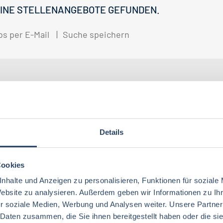
INE STELLENANGEBOTE GEFUNDEN.
bs per E-Mail
Suche speichern
gorien
Nach Fachrichtung
Nach Funktion
N
Details
QM / QS
Baden-Württemberg
29
37
Lebensmitteltechnologie
76
Betriebswirtschaft
63
Cookies
Technik
Thüringen
12
17
Lebensmitteltechnik
68
nhalte und Anzeigen zu personalisieren, Funktionen für soziale
Wirtschaftswissenschaften
53
Website zu analysieren. Außerdem geben wir Informationen zu I
Marketing
Rheinland-Pfalz
10
8
Lebensmittelchemie
34
r soziale Medien, Werbung und Analysen weiter. Unsere Partner
Lebensmittelchemie
36
Finanzen
Deutschlandweit
4
5
 Daten zusammen, die Sie ihnen bereitgestellt haben oder die s
Ökotrophologie
64