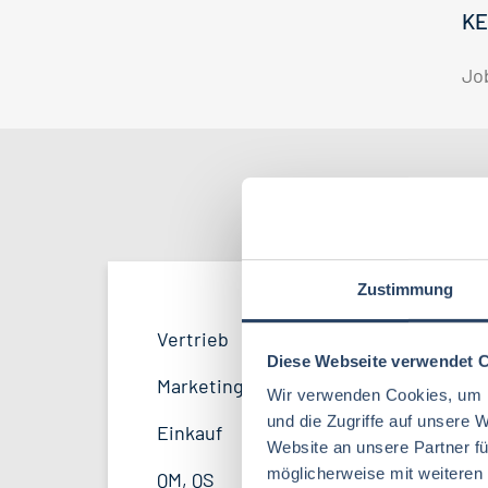
KE
Jo
Nach Kate
Zustimmung
Produktion
Bayern
52
38
Vertrieb
34
Lebensmitteltechnologie
81
Diese Webseite verwendet 
F&E
Niedersachsen
24
16
Marketing
8
Wir verwenden Cookies, um I
Lebensmitteltechnik
63
und die Zugriffe auf unsere 
Logistik / SCM
Hessen
11
8
Einkauf
14
Website an unsere Partner fü
Volkswirtschaft
39
Personal
Mecklenburg-Vorpommern
4
7
möglicherweise mit weiteren
QM, QS
37