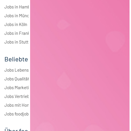
Jobs in Hamburg
Jobs in München
Jobs in Köln
Jobs in Frankfurt
Jobs in Stuttgart
Beliebte Jobs
Jobs Lebensmitteltechnologie
Jobs Qualitätsmanagement
Jobs Marketing
Jobs Vertrieb
Jobs mit Homeoffice
Jobs foodjobs Active Sourcing
Über foodjobs