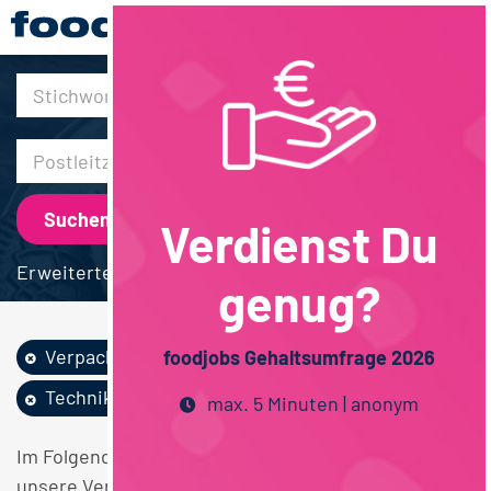
30km
Verdienst Du
Erweiterte Suche
genug?
Verpackung
Produktion
foodjobs Gehaltsumfrage 2026
Techniker / Meister
max. 5 Minuten | anonym
Im Folgenden finden Sie einen Überblick über alle
unsere Verpackung Produktion Techniker / Meister