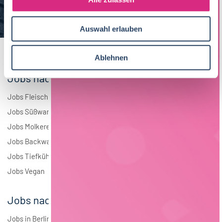
a
Elektrotechnik
4
u
Auswahl erlauben
s
Andere
1
w
a
Ablehnen
h
Jobs nach Branchen
l
Jobs Fleisch
Jobs Süßwaren
Jobs Molkerei
Jobs Backwaren
Jobs Tiefkühlkost
Jobs Vegan
Jobs nach Städten
Jobs in Berlin