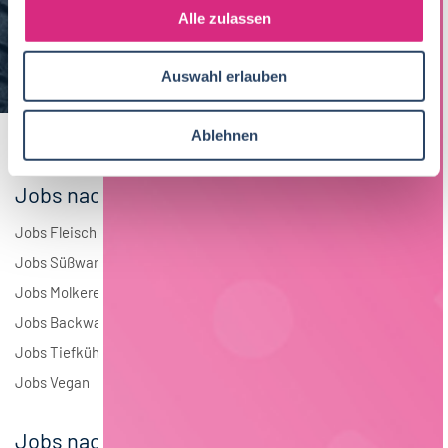
s
Alle zulassen
Brauwesen
4
a
u
Elektrotechnik
4
Auswahl erlauben
s
w
Andere
1
a
Ablehnen
h
l
Jobs nach Branchen
Jobs Fleisch
Jobs Süßwaren
Jobs Molkerei
Jobs Backwaren
Jobs Tiefkühlkost
Jobs Vegan
Jobs nach Städten