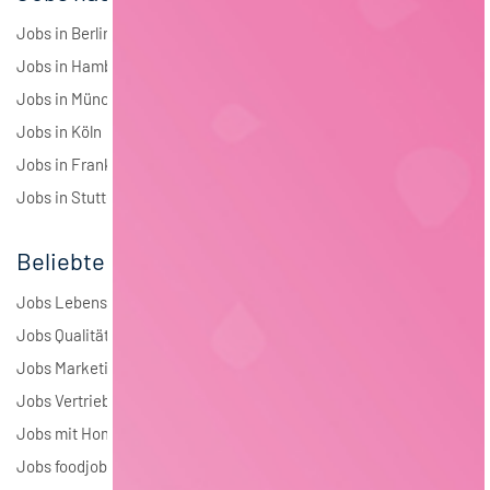
Jobs in Berlin
Jobs in Hamburg
Jobs in München
Jobs in Köln
Jobs in Frankfurt
Jobs in Stuttgart
Beliebte Jobs
Jobs Lebensmitteltechnologie
Jobs Qualitätsmanagement
Jobs Marketing
Jobs Vertrieb
Jobs mit Homeoffice
Jobs foodjobs Active Sourcing