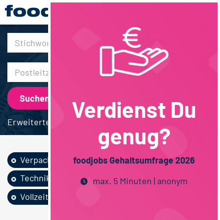
30km
Verdienst Du
Erweiterte Suche
genug?
Verpackung
Technik
foodjobs Gehaltsumfrage 2026
Techniker / Meister
Maschinenbau
max. 5 Minuten | anonym
Vollzeit
Bayern