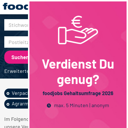
30km
Verdienst Du
Erweiterte Suche
genug?
Verpackung
Techniker / Meister
foodjobs Gehaltsumfrage 2026
Agrarmanagement
max. 5 Minuten | anonym
Im Folgenden finden Sie einen Überblick über alle
unsere Verpackung Techniker / Meister