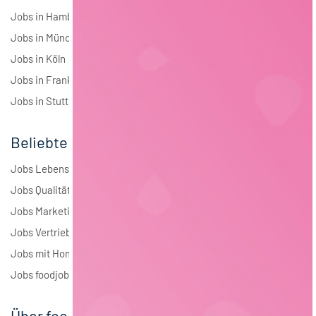
Jobs in Hamburg
Jobs in München
Jobs in Köln
Jobs in Frankfurt
Jobs in Stuttgart
Beliebte Jobs
Jobs Lebensmitteltechnologie
Jobs Qualitätsmanagement
Jobs Marketing
Jobs Vertrieb
Jobs mit Homeoffice
Jobs foodjobs Active Sourcing
Über foodjobs