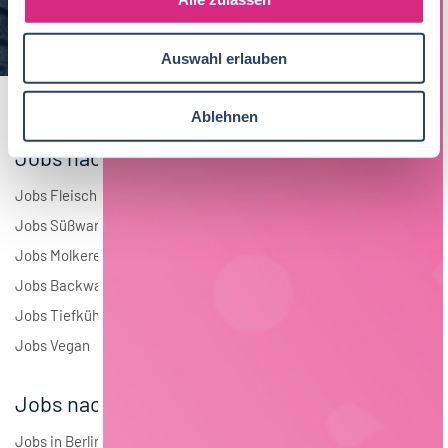
a
Elektrotechnik
4
u
Auswahl erlauben
s
Andere
1
w
a
Ablehnen
h
Jobs nach Branchen
l
Jobs Fleisch
Jobs Süßwaren
Jobs Molkerei
Jobs Backwaren
Jobs Tiefkühlkost
Jobs Vegan
Jobs nach Städten
Jobs in Berlin