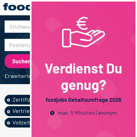
30km
Verdienst Du
Erweiterte Suche
genug?
Zertifizierung /...
Backwaren
foodjobs Gehaltsumfrage 2026
Vertrieb
Lebensmitteltechn...
max. 5 Minuten | anonym
Vollzeit