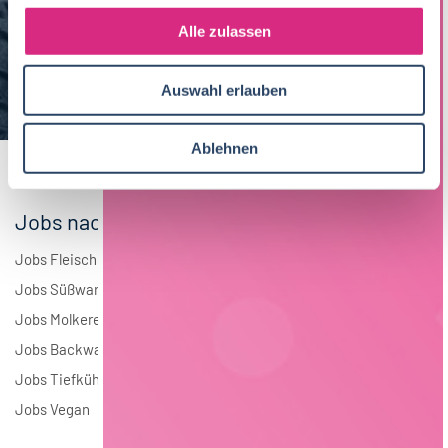
g
Maschinenbau
6
s
Alle zulassen
a
Brauwesen
5
u
Auswahl erlauben
s
Elektrotechnik
3
w
a
Andere
2
Ablehnen
h
l
Jobs nach Branchen
Jobs Fleisch
Jobs Süßwaren
Jobs Molkerei
Jobs Backwaren
Jobs Tiefkühlkost
Jobs Vegan