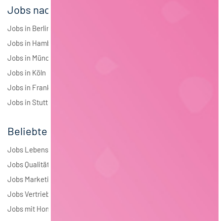
Jobs nach Städten
Jobs in Berlin
Jobs in Hamburg
Jobs in München
Jobs in Köln
Jobs in Frankfurt
Jobs in Stuttgart
Beliebte Jobs
Jobs Lebensmitteltechnologie
Jobs Qualitätsmanagement
Jobs Marketing
Jobs Vertrieb
Jobs mit Homeoffice