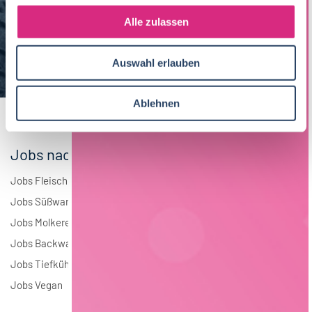
g
Maschinenbau
6
s
Alle zulassen
a
Brauwesen
5
u
Auswahl erlauben
s
Elektrotechnik
3
w
a
Andere
2
Ablehnen
h
l
Jobs nach Branchen
Jobs Fleisch
Jobs Süßwaren
Jobs Molkerei
Jobs Backwaren
Jobs Tiefkühlkost
Jobs Vegan