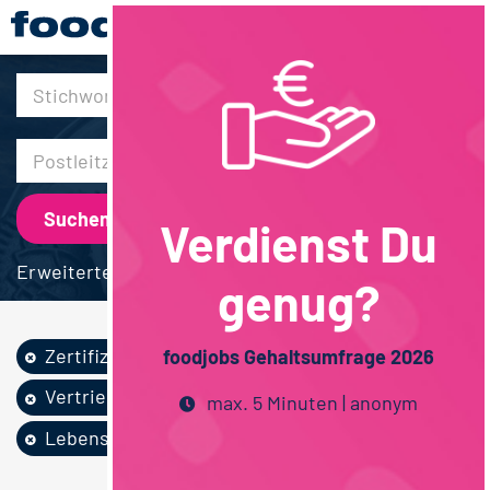
30km
Verdienst Du
Erweiterte Suche
genug?
Zertifizierung /...
Backwaren
foodjobs Gehaltsumfrage 2026
Vertrieb
Fachhochschulstudium
max. 5 Minuten | anonym
Lebensmitteltechn...