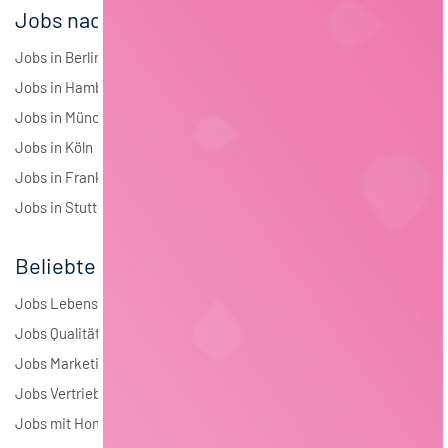
Jobs nach Städten
Jobs in Berlin
Jobs in Hamburg
Jobs in München
Jobs in Köln
Jobs in Frankfurt
Jobs in Stuttgart
Beliebte Jobs
Jobs Lebensmitteltechnologie
Jobs Qualitätsmanagement
Jobs Marketing
Jobs Vertrieb
Jobs mit Homeoffice