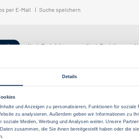
bs per E-Mail
Suche speichern
gorien
Nach Fachrichtung
Nach Funktion
N
Details
QM / QS
Baden-Württemberg
29
41
Lebensmitteltechnologie
74
Betriebswirtschaft
71
Technik
Niedersachsen
18
18
Cookies
Lebensmitteltechnik
66
Wirtschaftswissenschaften
60
nhalte und Anzeigen zu personalisieren, Funktionen für soziale
Logistik / SCM
Rheinland-Pfalz
10
7
Lebensmittelchemie
31
Website zu analysieren. Außerdem geben wir Informationen zu I
Lebensmittelchemie
44
r soziale Medien, Werbung und Analysen weiter. Unsere Partner
Finanzen
Berlin
5
6
Ökotrophologie
60
 Daten zusammen, die Sie ihnen bereitgestellt haben oder die s
Agrarmanagement
22
Nachhaltigkeit
Bremen
5
1
n.
Lebensmittelmanagement
38