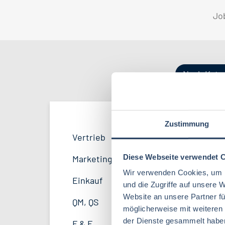
Jo
Nach Kate
Zustimmung
Vertrieb
Bayern
42
53
Vertrieb
34
Lebensmitteltechnologie
95
F&E
Hamburg
34
21
Diese Webseite verwendet 
Marketing
9
Lebensmitteltechnik
71
Wir verwenden Cookies, um I
Marketing
Thüringen
12
12
Einkauf
14
und die Zugriffe auf unsere 
Volkswirtschaft
46
Website an unsere Partner fü
Sonstige
Mecklenburg-Vorpommern
5
7
QM, QS
37
möglicherweise mit weiteren
Biochemie
23
Unternehmensführung
Sachsen-Anhalt
4
5
der Dienste gesammelt habe
F & E
21