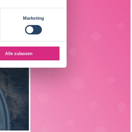
Back- und Süßwarentechnologie
19
Sachsen
3
Verfahrenstechnik
15
Marketing
Liechtenstein
1
Verpackungstechnik
6
Elektrotechnik
3
Alle zulassen