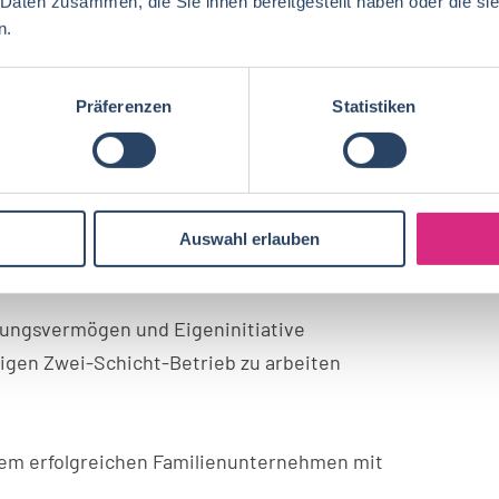
 Daten zusammen, die Sie ihnen bereitgestellt haben oder die s
Fleischer (m/w/d) oder vergleichbare Qualifikation
n.
m Fleischermeister (m/w/d) oder eine
kation
Präferenzen
Statistiken
ngserfahrung in einem produzierenden
der Lebensmittelindustrie
tierte Arbeitsweise
Verantwortungsbewusstsein
Auswahl erlauben
e überzeugende Kommunikations- und
zungsvermögen und Eigeninitiative
rigen Zwei-Schicht-Betrieb zu arbeiten
inem erfolgreichen Familienunternehmen mit