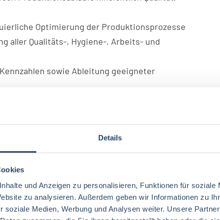
uierliche Optimierung der Produktionsprozesse
g aller Qualitäts-, Hygiene-, Arbeits- und
 Kennzahlen sowie Ableitung geeigneter
ng und Auswertung relevanter Produktionsdaten in
lanung entsprechend der
Details
terentwicklung Ihrer Mitarbeitenden
Cookies
ereichen Qualitätssicherung, Technik, Logistik
nhalte und Anzeigen zu personalisieren, Funktionen für soziale
Website zu analysieren. Außerdem geben wir Informationen zu I
r soziale Medien, Werbung und Analysen weiter. Unsere Partner