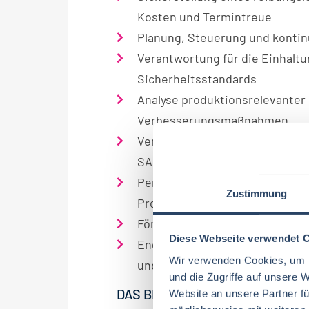
Kosten und Termintreue
Planung, Steuerung und kontin
Verantwortung für die Einhaltun
Sicherheitsstandards
Analyse produktionsrelevanter
Verbesserungsmaßnahmen
Verantwortung für die Erfassu
SAP
Personaleinsatz- und Schichtp
Zustimmung
Produktionsanforderungen
Förderung, Motivation und Wei
Diese Webseite verwendet 
Enge Zusammenarbeit mit den B
Wir verwenden Cookies, um I
und Arbeitsvorbereitung
und die Zugriffe auf unsere 
DAS BRINGEN SIE MIT:
Website an unsere Partner fü