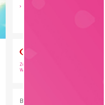
Bayern
Zum Profil: HoWe
Wurstwaren KG
BEZOEKERS VAN