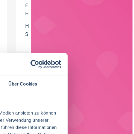
Eigenmarke Süßware /
Heißgetränke (m/w/d)
Mitarbeiter
Spezifikationswesen (m/w/d)
Über Cookies
 Medien anbieten zu können
hrer Verwendung unserer
 führen diese Informationen