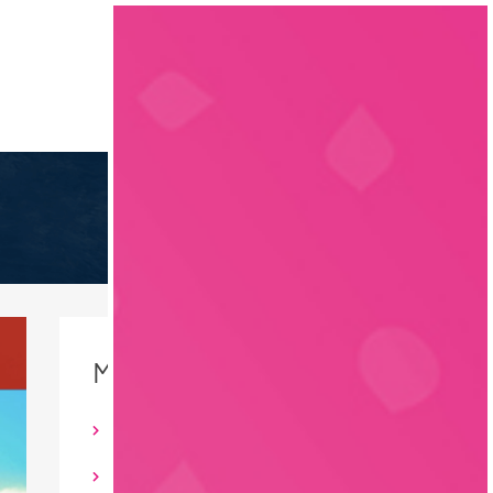
Inloggen
MEER DETAILS
Fleisch / Wurst/ Geflügel
Permanent