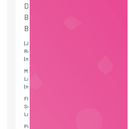
DEZE PAGINA
BEKEKEN OOK DEZE
BANEN:
(Junior) Einkäufer pflanzliche
Rohstoffe und Gewürze
(m/w/d)
Milchwirtschaftlicher
Laborant – Mikrobiologie
(m/w/d)
Fleischer / Metzger –
Schlachthof &
Lohnschlachtung (m/w/d)
Praktikum Einkauf –