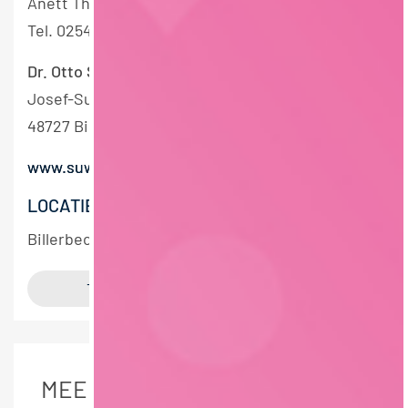
Anett Thürmer
Tel. 02543-722244
Dr. Otto Suw
elack Nachf. GmbH & Co. KG
Josef-Suwelack-Straße 1
48727 Billerbeck
www.suwelack.de
LOCATIE
Billerbeck bei Münster
MEER DETAILS