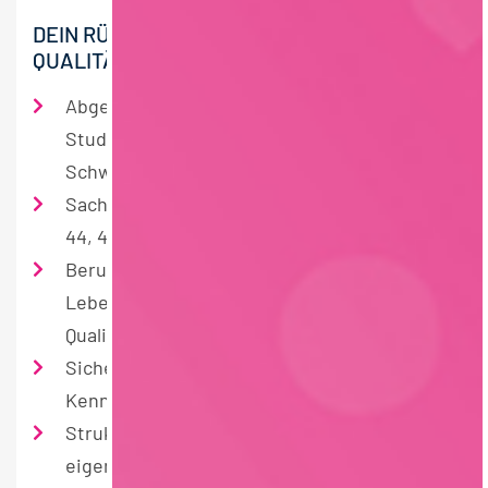
DEIN RÜSTZEUG FÜR UNSEREN
QUALITÄTSANSPRUCH
Abgeschlossenes naturwissenschaftliches
Studium mit mikrobiologischem
Schwerpunkt
Sachkenntnis für die S2 Zulassung gemäß §§
44, 47 IfSG
Berufserfahrung in der
Lebensmittelindustrie, idealerweise in
Qualitätssicherung oder Laborumfeld
Sicherer Umgang mit MS Office, SAP
Kenntnisse sind ein Plus
Strukturierte, sorgfältige und
eigenverantwortliche Arbeitsweise