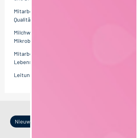
Mitarbeiter Qualitätsmanagement /
Qualitätssicherung (m⁠/⁠w⁠/⁠d) – Lebensmittel
Milchwirtschaftlicher Laborant –
Mikrobiologie (m/w/d)
Mitarbeiter Qualitätsmanagement in der
Lebensmittelproduktion (m/w/d) in Vollzeit
Leitung Produktionsplanung (m/w/d)
Nieuw item
Nieuw item
Nieuw item
Nieuw item