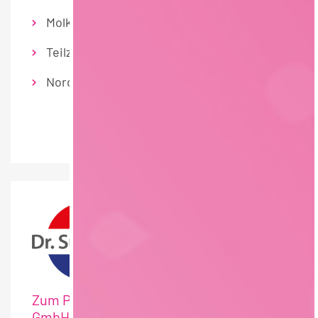
Molkereiprodukte/Speiseeis
Teilzeit
Nordrhein-Westfalen
Zum Profil: Dr. Otto Suwelack Nachf.
GmbH & Co. KG