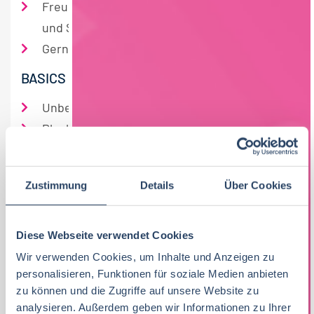
Freude an Teamarbeit sowie an Schulungs-
und Schnittstellenaufgaben
Gerne auch Wiedereinsteiger*innen
BASICS & BENEFITS
Unbefristetes Arbeitsverhältnis in Teilzeit
Planbare Arbeitszeiten und gute
Vereinbarkeit von Beruf & Privatleben
30 Tage Jahresurlaub (anteilig)
Zustimmung
Details
Über Cookies
13. Bruttomonatslohn & Urlaubsgeld
Betriebliche Altersvorsorge
Dienstradleasing
Diese Webseite verwendet Cookies
Brot2Go von unserem Bäcker, Wasser &
Wir verwenden Cookies, um Inhalte und Anzeigen zu
personalisieren, Funktionen für soziale Medien anbieten
Kaffee for free
zu können und die Zugriffe auf unsere Website zu
Strukturierte und umfassende Einarbeitung
analysieren. Außerdem geben wir Informationen zu Ihrer