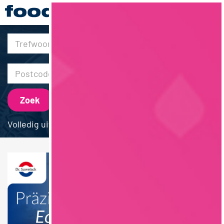
30km
Volledig uitgebreid zoeken