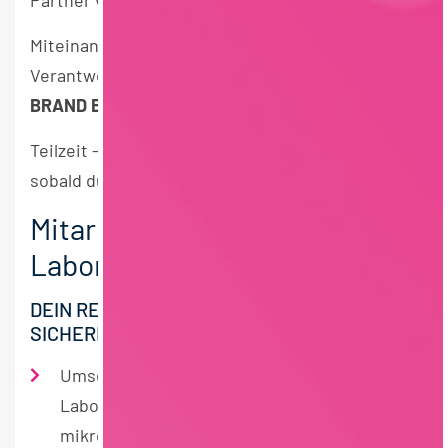
Partner von heute und morgen.
Miteinander und füreinander leben wir
Verantwortung für unsere Zukunft als
THE
BRAND BEHIND YOUR BRAND.
Teilzeit – mindestens 25 Stunden/Woche | Start:
sobald du bereit bist
Mitarbeiter mikrobiologisches
Labor (m/w/d)
DEIN REVIER: KEIME VERSTEHEN, QUALITÄT
SICHERN, WISSEN TEILEN
Umsetzung und Überwachung der
Laborsicherheit in unserem
mikrobiologischen Labor (Schutzstufe 2)