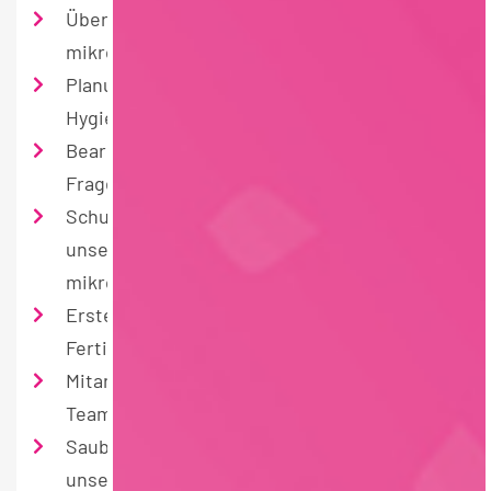
Überprüfung, Pflege und Weiterentwicklung
mikrobiologischer Untersuchungsmethoden
Planung, Durchführung und Auswertung des
Hygienemonitorings im Betrieb
Bearbeitung lebensmittelrechtlicher
Fragestellungen
Schulung und fachliche Unterstützung
unserer Mitarbeiter*innen im
mikrobiologischen Bereich
Erstellung und Pflege von Rohwaren- und
Fertigwarenspezifikationen
Mitarbeit und Leitung verschiedener HACCP
Teams
Saubere Dokumentation und Arbeiten nach
unseren Qualitäts- und Hygienestandards