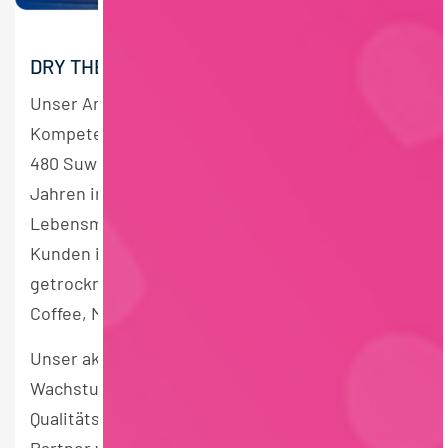
DRY THE DIFFERENCE. DRY WITH PASSION.
Unser Anspruch, der mit Engagement und
Kompetenz auf höchstem Niveau tagtäglich von
480 Suwelacker*innen realisiert wird. Seit 140
Jahren international erfolgreich in der
Lebensmittelindustrie beliefern wir unsere
Kunden im B2B-Geschäft mit exklusiven
getrockneten Ingredients aus den Bereichen
Coffee, Milk und Bakery.
Unser aktives Bestreben nach Innovation und
Wachstum gepaart mit erstklassigen
Qualitätsstandards macht uns zum verlässlichen