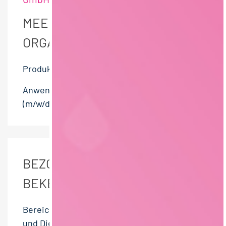
MEER VACATURES VAN DEZE
ORGANISATIE:
Produktentwickler (m/w/d)
Anwendungstechniker / Vertriebstechniker
(m/w/d)
BEZOEKERS VAN DEZE PAGINA
BEKEKEN OOK DEZE BANEN:
Bereichsleitung (m/w/d) Beratung Waren-
und Dienstleistungsgenossenschaften