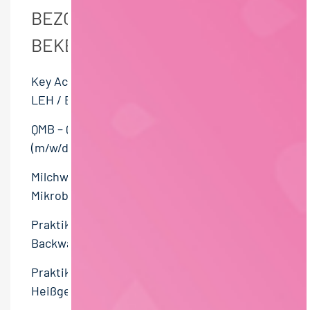
BEZOEKERS VAN DEZE PAGINA
BEKEKEN OOK DEZE BANEN:
Key Account Manager (m/w/d) Österreich
LEH / B2B
QMB – Qualitätsmanagementbeauftragter
(m/w/d)
Milchwirtschaftlicher Laborant –
Mikrobiologie (m/w/d)
Praktikum Einkauf Eigenmarke – Brot &
Backware (m/w/d)
Praktikum Einkauf – Eigenmarke Süßware /
Heißgetränke (m/w/d)