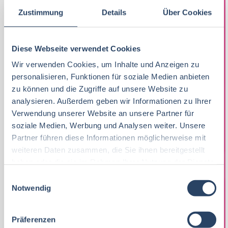
Zustimmung
Details
Über Cookies
DAS ERWARTET SIE BEI UNS
Verlässliche Arbeitszeiten unter der Woche –
Diese Webseite verwendet Cookies
Wochenende frei
Wir verwenden Cookies, um Inhalte und Anzeigen zu
Faire Bezahlung plus Weihnachtsgeld
personalisieren, Funktionen für soziale Medien anbieten
Sinnstiftende Arbeit in einem engagierten
zu können und die Zugriffe auf unsere Website zu
analysieren. Außerdem geben wir Informationen zu Ihrer
Team
Verwendung unserer Website an unsere Partner für
Wertschätzung für Mensch, Tier und
soziale Medien, Werbung und Analysen weiter. Unsere
Handwerk
Partner führen diese Informationen möglicherweise mit
weiteren Daten zusammen, die Sie ihnen bereitgestellt
WERDEN SIE TEIL UNSERES TEAMS UND
haben oder die sie im Rahmen Ihrer Nutzung der Dienste
GESTALTEN SIE EHRLICHE LEBENSMITTEL
gesammelt haben.
MIT UNS.
E
Notwendig
i
Jetzt bewerben
n
w
Präferenzen
Wir freuen uns auf Ihre Bewerbung.
i