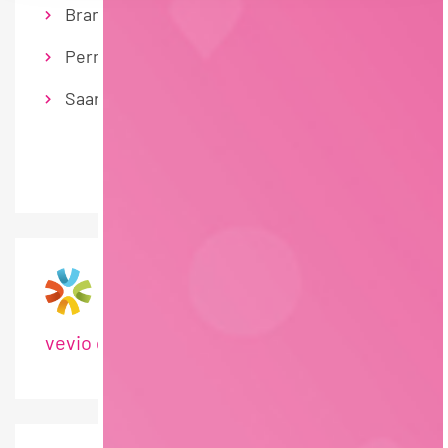
Branchenübergreifend
Permanent
Saarland
vevio gGmbH