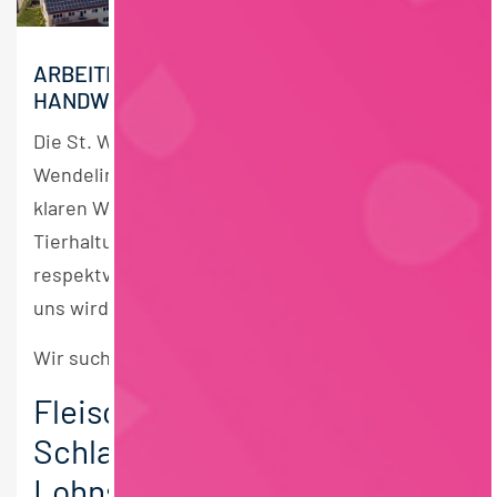
ARBEITEN, WO QUALITÄT, RESPEKT UND
HANDWERK ZÄHLEN.
Die St. Wendeler Landfleisch gGmbH auf dem
Wendelinushof ist ein Inklusionsbetrieb mit
klaren Werten: Wir stehen für artgerechte
Tierhaltung, kurze Wege und einen
respektvollen Umgang mit Tier und Produkt. Bei
uns wird Handwerk noch gelebt.
Wir suchen zum nächstmöglichen Termin
Fleischer / Metzger –
Schlachthof &
Lohnschlachtung (m/w/d)