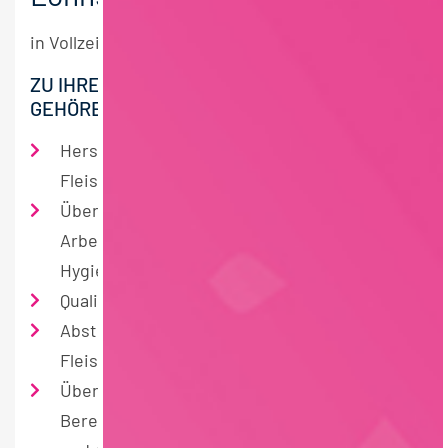
in Vollzeit
ZU IHREN WICHTIGSTEN AUFGABEN
GEHÖREN
Herstellung der Wurst- und
Fleischspezialitäten
Überwachung und Einhaltung der
Arbeitssicher­heitsmaßnahmen sowie der
Hygienevorschriften
Qualitätskontrollen
Abstimmen der Produktionsmenge mit
Fleischer­meister (Betriebsleiter)
Überwachung und Sicherung der dem
Bereich zugeordneten Maschinen, Geräte