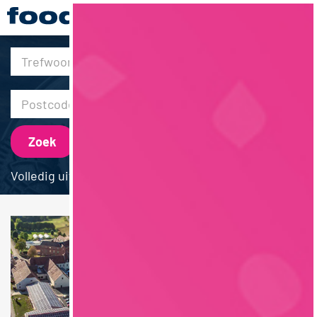
30km
Volledig uitgebreid zoeken