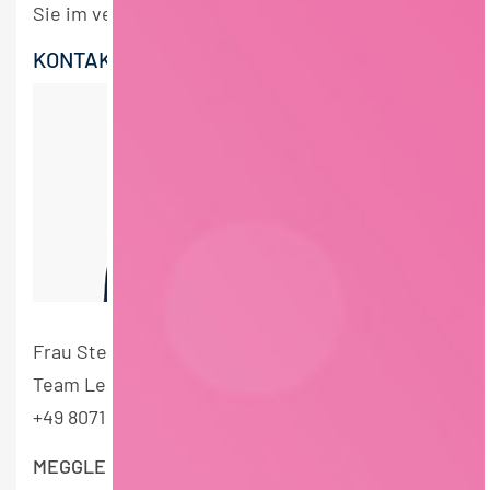
Sie im vergünstigten Personalverkauf erhalten!
KONTAKT
Frau Stefanie Fürgut
Team Lead Talent Acquisition
+49 8071 73-744
MEGGLE GmbH & Co. KG