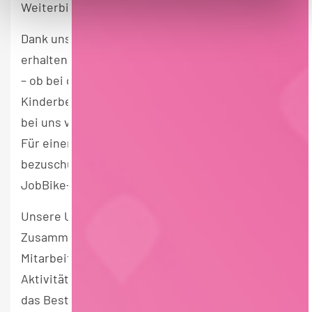
Weiterbildungsmöglichkeiten.
Dank unserer Kooperation mit famPLUS
erhalten Sie Unterstützung in allen Lebenslagen
– ob bei der Pflegeberatung oder
Kinderbetreuung. Darüber hinaus profitieren Sie
bei uns von zahlreichen finanziellen Vorteilen:
Für einen gesunden und aktiven Lebensstil
bezuschussen wir Ihren EGYM Wellpass und Ihr
JobBike-Leasing.
Unsere Unternehmenskultur ist geprägt von
Zusammenhalt - So veranstalten wir regelmäßig
Mitarbeiterevents, Aktionen und Teambuilding-
Aktivitäten, um das Miteinander zu stärken. Und
das Beste: Unsere leckeren Produkte können