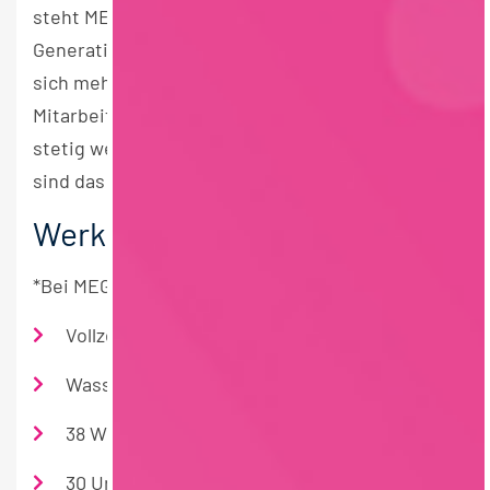
steht MEGGLE für höchste Qualität. Über
Generationen und Kulturen hinweg entwickeln
sich mehr als 1.200 Mitarbeiterinnen und
Mitarbeiter am Standort Wasserburg am Inn
stetig weiter und feiern gemeinsam Erfolge. Wir
sind das Team MEGGLE!
Werkscontroller*
*Bei MEGGLE sind alle Menschen willkommen.
Vollzeit
Wasserburg am Inn
38 Wochenstunden
30 Urlaubstage