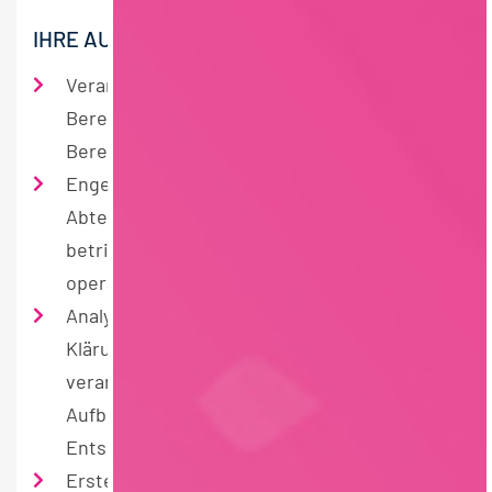
IHRE AUFGABEN
Verantwortung für das Werkscontrolling im
Bereich Consumer Products sowie für den
Bereich Instandhaltung des gesamten Werks
Enge Zusammenarbeit mit Werksleitung und
Abteilungsleitern* zur
betriebswirtschaftlichen Begleitung der
operativen Bereiche
Analyse der monatlichen Ergebnisse,
Klärung von Abweichungen mit den
verantwortlichen Bereichen und
Aufbereitung der Ergebnisse als
Entscheidungsgrundlage
Erstellung von Budget und Forecast sowie