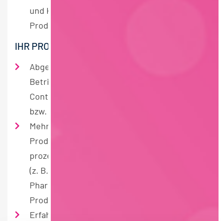
und Kennzahlen zur besseren Steuerung der
Produktions- und Instandhaltungsbereiche
IHR PROFIL
Abgeschlossenes Studium der
Betriebswirtschaft mit Schwerpunkt
Controlling, Finance oder Rechnungswesen
bzw. vergleichbare Qualifikation
Mehrjährige Berufserfahrung im Werks- oder
Produktionscontrolling innerhalb einer
prozess- oder serienorientierten Industrie
(z. B. Automotive, Chemie, Lebensmittel,
Pharma oder vergleichbares
Produktionsumfeld)
Erfahrung in der Betreuung von