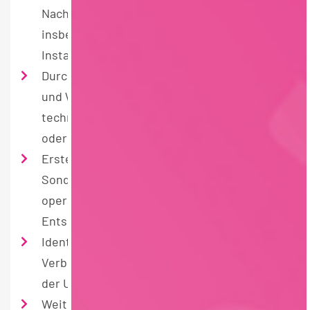
Nachverfolgung der Kostenentwicklung,
insbesondere im Bereich Produktion und
Instandhaltung
Durchführung von Investitionsrechnungen
und Wirtschaftlichkeitsanalysen, z. B. für
technische Maßnahmen, Ersatzinvestitionen
oder Optimierungsprojekte
Erstellung von Kalkulationen und
Sonderauswertungen zur Unterstützung
operativer und strategischer
Entscheidungen
Identifikation von Kostenentwicklungen und
Verbesserungspotenzialen sowie Begleitung
der Umsetzung entsprechender Maßnahmen
Weiterentwicklung bestehender Reports