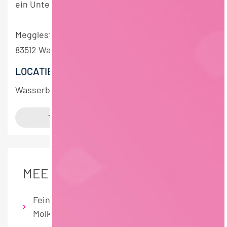
ein Unternehmen der MEGGLE-Gruppe
Megglestraße 6-12
83512 Wasserburg am Inn
LOCATIE
Wasserburg am Inn
MEER DETAILS
Feinkost / Convenience/Soucen
Molkereiprodukte/Speiseeis