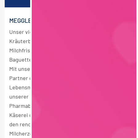
MEGGLE – DIE MARKE MIT DEM KLEEBLATT
Unser vielfältiges Sortiment – von
Kräuterbutter, Käsespezialitäten,
Milchfrischprodukten bis hin zu gefüllten
Baguettes – begeistert ‚Gourmeggles‘ weltweit.
Mit unseren Milchtrockenprodukten sind wir
Partner der weiterverarbeitenden
Lebensmittel- und Tierfutterindustrie, mit
unserer Lactose sogar führend in der
Pharmabranche. Vor fast 140 Jahren als kleine
Käserei gegründet, zählt die MEGGLE Group zu
den renommiertesten Herstellern von
Milcherzeugnissen in Europa. Damals wie heute