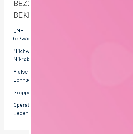
BEZOEKERS VAN DEZE PAGINA
BEKEKEN OOK DEZE BANEN:
QMB – Qualitätsmanagementbeauftragter
(m/w/d)
Milchwirtschaftlicher Laborant –
Mikrobiologie (m/w/d)
Fleischer / Metzger – Schlachthof &
Lohnschlachtung (m/w/d)
Gruppenleiter:in Verpackung (m/w/d)
Operative Werksleitung (m/w/d) –
Lebensmittelindustrie