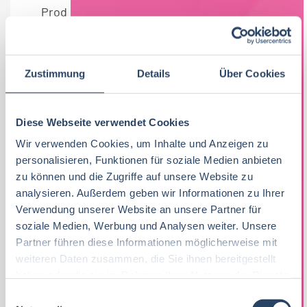
Produktionsbereichen und idealerweise im
Controlling von Instandhaltung, technischen
Kostenstellen oder Investitionen
Sehr gutes Verständnis für
Zustimmung
Details
Über Cookies
Kostenstrukturen und Abläufe in einem
Produktionswerk sowie Interesse daran,
Diese Webseite verwendet Cookies
Prozesse vor Ort nachzuvollziehen
Wir verwenden Cookies, um Inhalte und Anzeigen zu
Fähigkeit, Abweichungen zu analysieren,
personalisieren, Funktionen für soziale Medien anbieten
Ursachen gemeinsam mit den
zu können und die Zugriffe auf unsere Website zu
analysieren. Außerdem geben wir Informationen zu Ihrer
Fachbereichen zu erarbeiten und die
Verwendung unserer Website an unsere Partner für
Ergebnisse klar und verständlich
soziale Medien, Werbung und Analysen weiter. Unsere
darzustellen
Partner führen diese Informationen möglicherweise mit
Sicheres Auftreten und
weiteren Daten zusammen, die Sie ihnen bereitgestellt
haben oder die sie im Rahmen Ihrer Nutzung der Dienste
Kommunikationsstärke im Austausch mit
gesammelt haben.
E
Werkleitung, Produktion und technischen