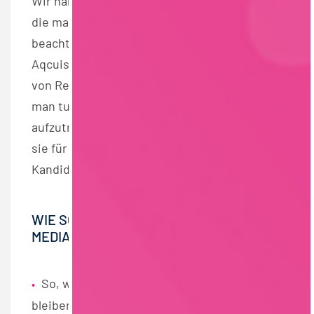
Wir haben ein paar Tipps zusammengestellt,
die man bei der Erstellung eines Profils
beachten sollte. Unsere Partnerin Talent
Aqcuisition Theresa Grüner weiß, wie man
von Recruiter:innen gefunden wird und was
man tun muss, um im Internet professionell
aufzutreten, denn als Active Sourcerin spürt
sie für Food-Unternehmen
Kandidat:innen im Netz auf.
WIE SOLLTE MAN SICH IN SOCIAL-
MEDIA-KANÄLEN VERHALTEN?
So, wie in der Öffentlichkeit: Authentisch
•
bleiben!