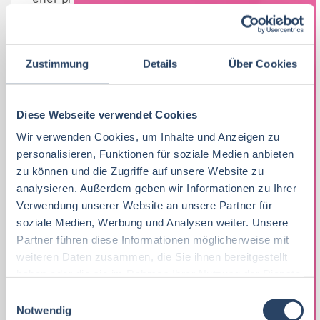
XING und LinkedIn sind berufliche
•
Netzwerke: Hier kann man Erfolge,
Zustimmung
Details
Über Cookies
Kompetenzen, Referenzen usw. angeben, die
man von Kolleg:innen oder Vorgesetzten
Diese Webseite verwendet Cookies
bestätigen lassen sollte.
Wir verwenden Cookies, um Inhalte und Anzeigen zu
XING wird besonders im
•
personalisieren, Funktionen für soziale Medien anbieten
deutschsprachigen Raum verwendet und
zu können und die Zugriffe auf unsere Website zu
analysieren. Außerdem geben wir Informationen zu Ihrer
eignet sich gut für den KMU-Bereich.
Verwendung unserer Website an unsere Partner für
soziale Medien, Werbung und Analysen weiter. Unsere
LinkedIn ist ein internationales Netzwerk,
•
Partner führen diese Informationen möglicherweise mit
sodass hier Kontakt zu großen Unternehmen
weiteren Daten zusammen, die Sie ihnen bereitgestellt
weltweit hergestellt werden kann.
haben oder die sie im Rahmen Ihrer Nutzung der Dienste
gesammelt haben.
E
Notwendig
i
GIBT ES NOCH ANDERE HILFREICHE