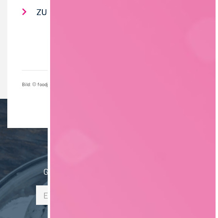
ZUR ÜBERSICHT KARRIERETIPPS
Bild: © foodjobs GmbH
NEWSLETTER
Gib hier Deine E-Mail Adresse ein: