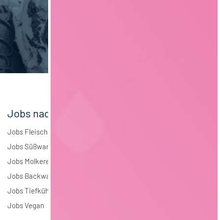
Jobs nach Branchen
Jobs Fleisch
Jobs Süßwaren
Jobs Molkerei
Jobs Backwaren
Jobs Tiefkühlkost
Jobs Vegan