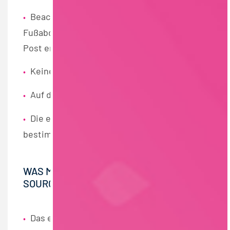
Beachten, dass man einen digtialen
•
Fußabdruck hinterlässt und auch private
Post entdeckt werden kann.
Keine unseriösen Fotos hochladen.
•
Auf die verwendete Sprache achten.
•
Die eigenen Privatsphäre-Einstellungen
•
bestimmen.
WAS MACHT MAN, UM VON ACTIVE
SOURCERN GEFUNDEN ZU WERDEN?
Das eigene Profil verschlagworten: Alle
•