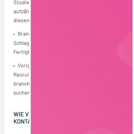
Studiengänge, Kenntnisse, Sprachen usw.
aufzählen, da Recruiter:innen gezielt nach
diesen Begriffen suchen.
Branchen- und berufsspezifische
•
Schlagwörter angeben, um Tätigkeiten und
Fertigkeiten darzustellen.
Vorige Arbeitgeber nennen, da
•
Recruiter:innen oft nach
branchenspezifischen Unternehmen
suchen.
WIE VERHÄLT MAN SICH, WENN MAN
KONTAKTIERT WIRD?