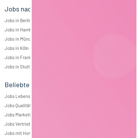
Jobs nach Städten
Jobs in Berlin
Jobs in Hamburg
Jobs in München
Jobs in Köln
Jobs in Frankfurt
Jobs in Stuttgart
Beliebte Jobs
Jobs Lebensmitteltechnologie
Jobs Qualitätsmanagement
Jobs Marketing
Jobs Vertrieb
Jobs mit Homeoffice