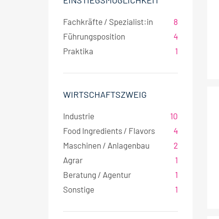
EINSTIEGSMÖGLICHKEIT
Fachkräfte / Spezialist:in
8
Führungsposition
4
Praktika
1
WIRTSCHAFTSZWEIG
Industrie
10
Food Ingredients / Flavors
4
Maschinen / Anlagenbau
2
Agrar
1
Beratung / Agentur
1
Sonstige
1