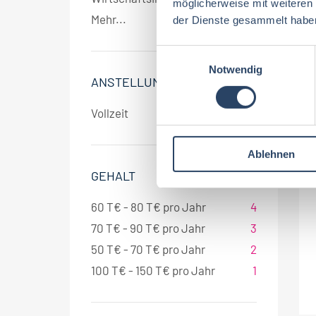
möglicherweise mit weiteren
Mehr...
der Dienste gesammelt habe
E
Notwendig
i
ANSTELLUNGSART
n
w
Vollzeit
10
i
l
Ablehnen
l
i
GEHALT
g
u
60 T€ - 80 T€ pro Jahr
4
n
70 T€ - 90 T€ pro Jahr
3
g
50 T€ - 70 T€ pro Jahr
2
s
100 T€ - 150 T€ pro Jahr
1
a
u
s