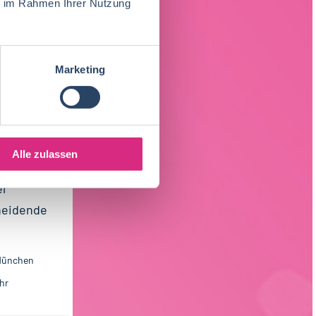
ie im Rahmen Ihrer Nutzung
d
 München
Marketing
Alle zulassen
er
heidende
 München
hr