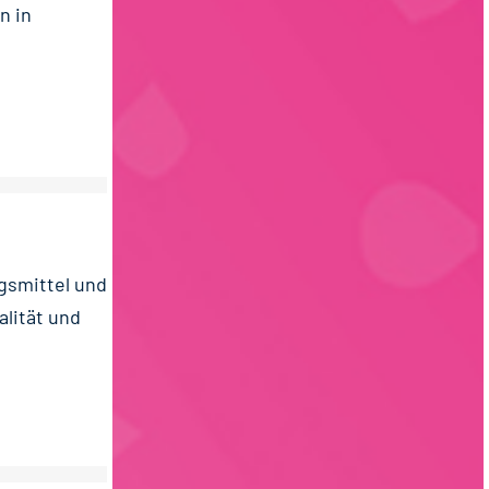
n in
gsmittel und
lität und