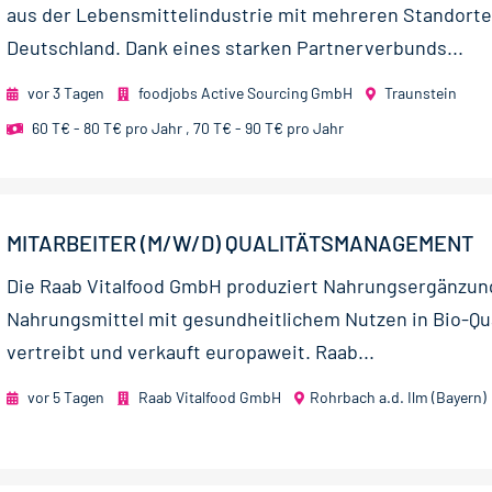
aus der Lebensmittelindustrie mit mehreren Standorte
Deutschland. Dank eines starken Partnerverbunds...
vor 3 Tagen
foodjobs Active Sourcing GmbH
Traunstein
60 T€ - 80 T€ pro Jahr
,
70 T€ - 90 T€ pro Jahr
MITARBEITER (M/W/D) QUALITÄTSMANAGEMENT
Die Raab Vitalfood GmbH produziert Nahrungsergänzun
Nahrungsmittel mit gesundheitlichem Nutzen in Bio-Qua
vertreibt und verkauft europaweit. Raab...
vor 5 Tagen
Raab Vitalfood GmbH
Rohrbach a.d. Ilm (Bayern)