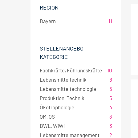
w
REGION
a
h
Bayern
11
l
STELLENANGEBOT
KATEGORIE
Fachkräfte, Führungskräfte
10
Lebensmitteltechnik
6
Lebensmitteltechnologie
5
Produktion, Technik
5
Ökotrophologie
4
QM, QS
3
BWL, WiWi
3
Lebensmittelmanagement
2