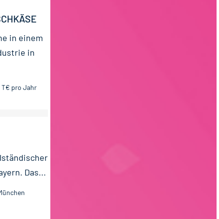
SCHKÄSE
ne in einem
ustrie in
0 T€ pro Jahr
l­ständischer
ayern. Das...
 München