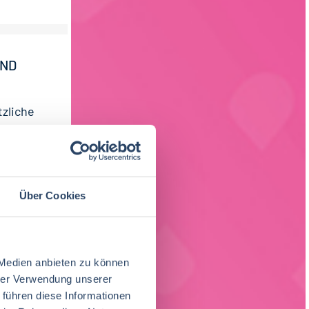
UND
zliche
le...
Über Cookies
 Medien anbieten zu können
hrer Verwendung unserer
 führen diese Informationen