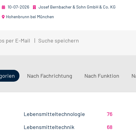
10-07-2026
Josef Bernbacher & Sohn GmbH & Co. KG
Hohenbrunn bei München
bs per E-Mail
Suche speichern
gorien
Nach Fachrichtung
Nach Funktion
N
QM / QS
Baden-Württemberg
29
37
Lebensmitteltechnologie
76
Betriebswirtschaft
63
Technik
Thüringen
12
17
Lebensmitteltechnik
68
Wirtschaftswissenschaften
53