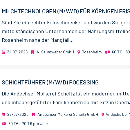
MILCHTECHNOLOGEN (M/W/D) FÜR KÖRNIGEN FRI
Sind Sie ein echter Feinschmecker und würden Sie ger
mittelständischen Unternehmen der Nahrungsmittelind
Rosenheim nahe der Mangfall...
31-07-2026
A. Saumweber GmbH
Rosenheim
60 T€ - 8
SCHICHTFÜHRER (M/W/D) POCESSING
Die Andechser Molkerei Scheitz ist ein moderner, mitte
und inhaber­geführter Familien­betrieb mit Sitz in Ober­b
27-07-2026
Andechser Molkerei Scheitz GmbH
Andechs bei
50 T€ - 70 T€ pro Jahr