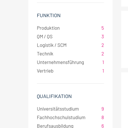
FUNKTION
Produktion
5
QM / QS
3
Logistik / SCM
2
Technik
2
Unternehmensführung
1
Vertrieb
1
QUALIFIKATION
Universitätsstudium
9
Fachhochschulstudium
8
Berufsausbildung
6