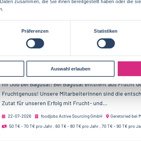
 Daten zusammen, die Sie ihnen bereitgestellt haben oder die s
entscheidende Zutat für unseren Erfolg mit Frucht- un
n.
Frischeprodukten für den Lebensmittelhandel und...
23-07-2026
foodjobs Active Sourcing GmbH
Geretsried bei
Präferenzen
Statistiken
60 T€ - 80 T€ pro Jahr
,
70 T€ - 90 T€ pro Jahr
Auswahl erlauben
SPEZIALIST DEMAND PLANNING (M/W/D)
Ihr Job bei Bagusat! Bei Bagusat entsteht aus Frucht d
Fruchtgenuss! Unsere MitarbeiterInnen sind die entsc
Zutat für unseren Erfolg mit Frucht- und...
22-07-2026
foodjobs Active Sourcing GmbH
Geretsried bei
50 T€ - 70 T€ pro Jahr
,
60 T€ - 80 T€ pro Jahr
,
70 T€ - 90 T€ pro Ja