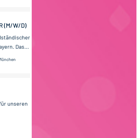
R (M/W/D)
l­ständischer
ayern. Das...
 München
für unseren