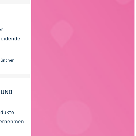
er
heidende
 München
 UND
odukte
nternehmen