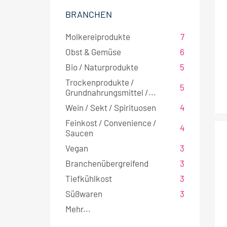
BRANCHEN
Molkereiprodukte
7
Obst & Gemüse
6
Bio / Naturprodukte
5
Trockenprodukte /
5
Grundnahrungsmittel /...
Wein / Sekt / Spirituosen
4
Feinkost / Convenience /
4
Saucen
Vegan
3
Branchenübergreifend
3
Tiefkühlkost
3
Süßwaren
3
Mehr...