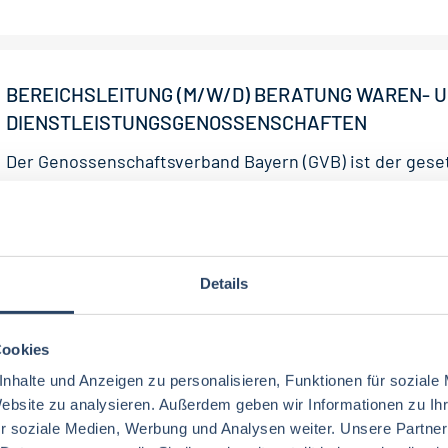
BEREICHSLEITUNG (M/W/D) BERATUNG WAREN- 
DIENSTLEISTUNGSGENOSSENSCHAFTEN
Der Genossenschaftsverband Bayern (GVB) ist der geset
Prüfungs- und Interessenverband der bayeri-schen
Genossenschaften. Der Verband nimmt eine zentrale Rol
25-07-2026
RAU | FOOD RECRUITMENT GmbH
München
Details
100 T€ - 150 T€ pro Jahr
Cookies
nhalte und Anzeigen zu personalisieren, Funktionen für soziale
STV. LEITUNG TECHNIK (M/W/D)
Website zu analysieren. Außerdem geben wir Informationen zu I
r soziale Medien, Werbung und Analysen weiter. Unsere Partner
Ihr Job bei Bagusat! Unsere MitarbeiterInnen sind die