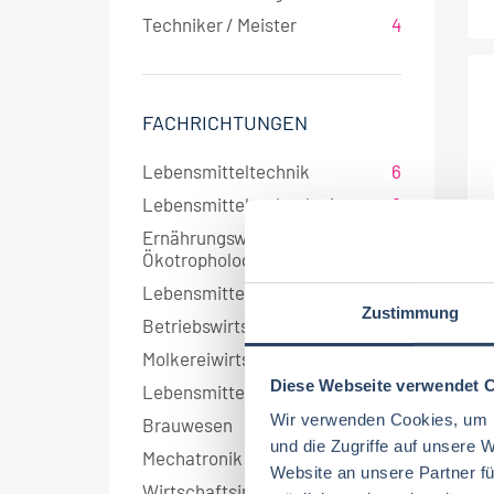
Techniker / Meister
4
FACHRICHTUNGEN
Lebensmitteltechnik
6
Lebensmitteltechnologie
6
Ernährungswissenschaften/
4
Ökotrophologie
Lebensmittelmanagement
3
Zustimmung
Betriebswirtschaft
3
Molkereiwirtschaft
3
Diese Webseite verwendet 
Lebensmittelchemie
3
Wir verwenden Cookies, um I
Brauwesen
2
und die Zugriffe auf unsere 
Mechatronik
2
Website an unsere Partner fü
Wirtschaftsingenieurwesen
2