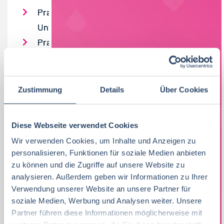
Praktikumsgehalt nach
Unternehmensgröße
Praktikumsgehalt nach
Funktionsbereichen
TOP 25 Arbeitgeber der
Lebensmittelbranche
Zustimmung
Details
Über Cookies
Diese Webseite verwendet Cookies
MACH MIT!
Wir verwenden Cookies, um Inhalte und Anzeigen zu
personalisieren, Funktionen für soziale Medien anbieten
Wir freuen uns, wenn auch Du bei der Online-
zu können und die Zugriffe auf unsere Website zu
analysieren. Außerdem geben wir Informationen zu Ihrer
Umfrage mitmachst:
Verwendung unserer Website an unsere Partner für
https://de.surveymonkey.com/r/foodjobs-
soziale Medien, Werbung und Analysen weiter. Unsere
Praktikantenumfrage
.
Partner führen diese Informationen möglicherweise mit