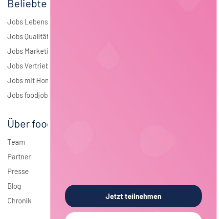
Beliebte Jobs
Jobs Lebensmitteltechnologie
Jobs Qualitätsmanagement
Jobs Marketing
Jobs Vertrieb
Jobs mit Homeoffice
Jobs foodjobs Active Sourcing
Über foodjobs
Team
Partner
Presse
Blog
Jetzt teilnehmen
Chronik