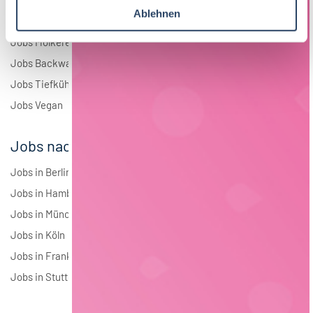
a
Ablehnen
Jobs Süßwaren
h
Jobs Molkerei
l
Jobs Backwaren
Jobs Tiefkühlkost
Jobs Vegan
Jobs nach Städten
Jobs in Berlin
Jobs in Hamburg
Jobs in München
Jobs in Köln
Jobs in Frankfurt
Jobs in Stuttgart