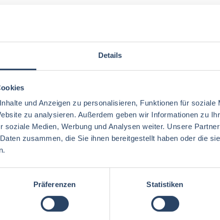
MARKETING
Details
 Brandmanagement
Cookies
nhalte und Anzeigen zu personalisieren, Funktionen für soziale
VERTRIEB
Website zu analysieren. Außerdem geben wir Informationen zu I
r soziale Medien, Werbung und Analysen weiter. Unsere Partner
er:in LEH
 Daten zusammen, die Sie ihnen bereitgestellt haben oder die s
er:in Foodservice
n.
ger:in Export
Präferenzen
Statistiken
ional / Key Account Manager:in
rnational