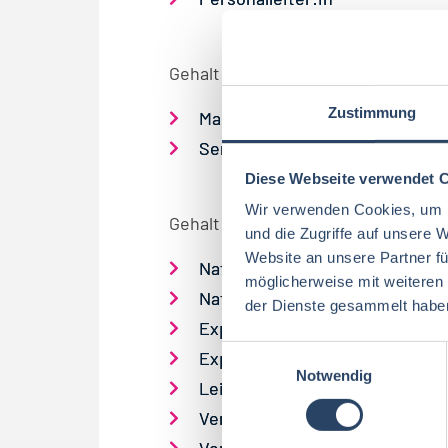
Gehalt für Positionen im
BEREICH 
Zustimmung
Marketingleitung
Senior-Produktmanagement /
Diese Webseite verwendet 
Wir verwenden Cookies, um I
Gehalt für Positionen im
BEREICH 
und die Zugriffe auf unsere 
Website an unsere Partner fü
Nationale:r Key Account Manag
möglicherweise mit weiteren
Nationale:r Key Account Manag
der Dienste gesammelt habe
Exportleiter:in
E
Export Manager:in / Area Mana
Notwendig
i
Leiter:in Industrievertrieb
n
Verkaufsleiter:in Industrie Nat
w
Verkaufsleiter:in Industrie Inte
i