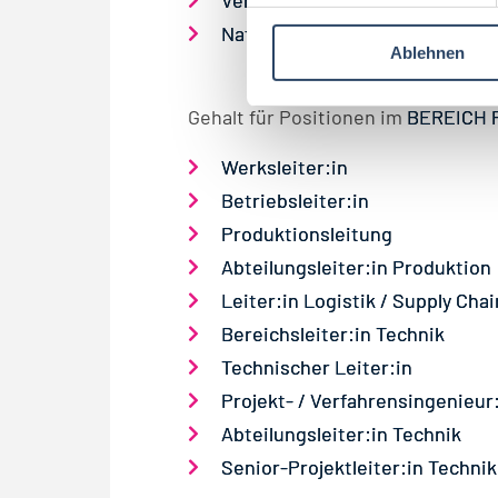
l
Nationale:r Vertriebsleiter:in
Ablehnen
l
i
g
Gehalt für Positionen im
BEREICH 
u
n
Werksleiter:in
g
Betriebsleiter:in
s
Produktionsleitung
a
Abteilungsleiter:in Produktion
u
s
Leiter:in Logistik / Supply Ch
w
Bereichsleiter:in Technik
a
Technischer Leiter:in
h
Projekt- / Verfahrensingenieur
l
Abteilungsleiter:in Technik
Senior-Projektleiter:in Technik