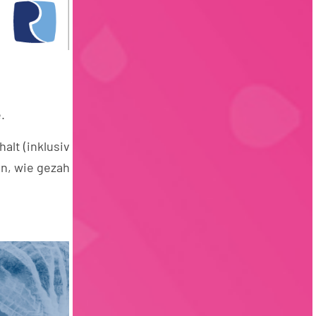
.
lt (inklusive Urlaubs- und
 wie gezahlte variable Anteile,