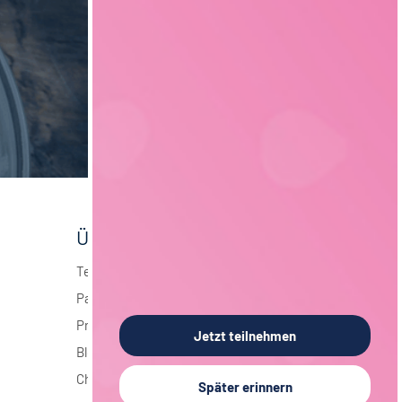
Über foodjobs
Team
Partner
Presse
Jetzt teilnehmen
Blog
Chronik
Später erinnern