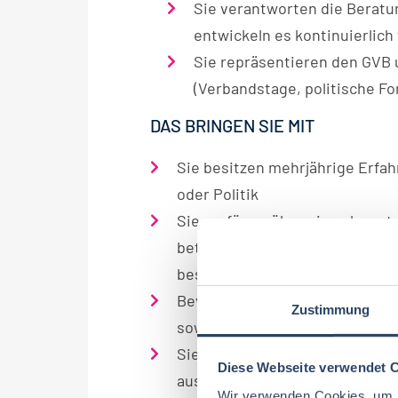
Sie verantworten die Beratu
entwickeln es kontinuierlich
Sie repräsentieren den GVB 
(Verbandstage, politische Fo
DAS BRINGEN SIE MIT
Sie besitzen mehrjährige Erfah
oder Politik
Sie verfügen über ein sehr gut
betriebswirtschaftliche Zusam
besitzen Kenntnisse im Bereich
Bevorzugt haben Sie Erfahrung
Zustimmung
sowie Gremienarbeit
Sie sind eine überzeugende Pe
Diese Webseite verwendet 
ausgezeichneten Kommunikatio
Wir verwenden Cookies, um I