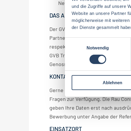
Netzwerkstärke, strategischem 
und die Zugriffe auf unsere 
Website an unsere Partner fü
DAS ANGEBOT FÜR SIE
möglicherweise mit weiteren
der Dienste gesammelt habe
Der GVB ist durch genossenschaftl
Partnerschaftlichkeit und langfrist
E
respektvollen Umfeld wird eigenve
Notwendig
i
GVB Tradition und Stabilität, um 
n
w
Genossenschaften zu sein.
i
KONTAKT
l
Ablehnen
l
Gerne steht Ihnen unser Berater Ma
i
g
Fragen zur Verfügung. Die Rau Cons
u
geben Ihre Daten erst nach ausdrüc
n
Bewerbung unter Angabe der Refe
g
s
EINSATZORT