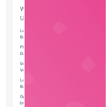
WEITERE JOBS DES
UNTERNEHMENS
Leitung (m/w/d) Technik
Backwaren
Plant Manager UK (m/w/d)
Dairy -Products
Geschäftsführung (m/w/d)
Vertrieb
Leiter:in (m/w/d) Herstellung
Backwaren
Operative Werksleitung
(m/w/d) –