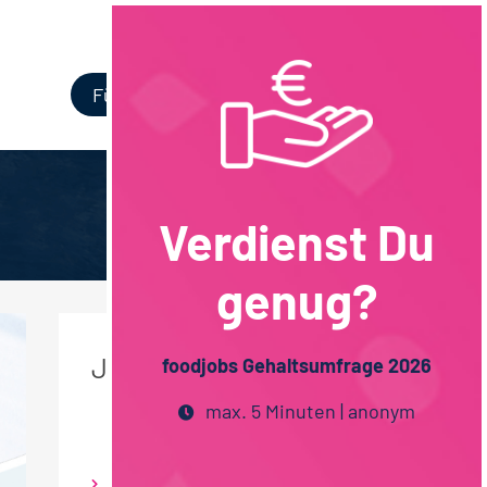
Login
Für Unternehmen
Verdienst Du
genug?
JOB DETAILS
foodjobs Gehaltsumfrage 2026
max. 5 Minuten | anonym
Bio / Naturprodukte
Molkereiprodukte
Obst &
Gemüse
Wein / Sekt /