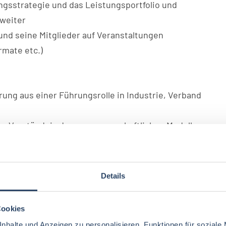
ngsstrategie und das Leistungsportfolio und
 weiter
und seine Mitglieder auf Veranstaltungen
rmate etc.)
rung aus einer Führungsrolle in Industrie, Verband
es Verständnis des genossenschaftlichen Modells,
menhänge, kennen auch die Milchwirtschaft und
 der Energie- und Klimapolitik
en in der Verbandsarbeit, Interessenvertretung
Details
rsönlichkeit mit souveränem Auftreten,
Cookies
ns- und Moderationseigenschaften,
nhalte und Anzeigen zu personalisieren, Funktionen für soziale