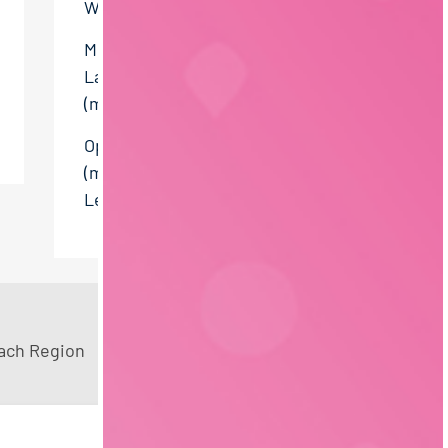
Werksleitung
Milchwirtschaftlicher
Laborant – Referenzlabor
(m/w/d)
Operative Werksleitung
(m/w/d) –
Lebensmittelindustrie
ach Region