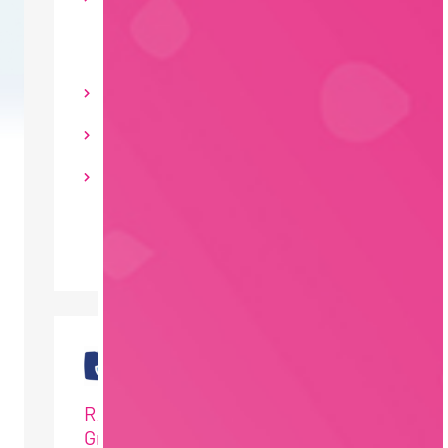
Spirituosen
Branchenübergreifend
Vollzeit
100 T€ - 150 T€ pro Jahr
Bayern
RAU | FOOD RECRUITMENT
GmbH