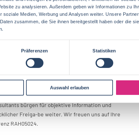
Denken, Integrität sowie Verbindlichkeit
Website zu analysieren. Außerdem geben wir Informationen zu I
r soziale Medien, Werbung und Analysen weiter. Unsere Partner
 Daten zusammen, die Sie ihnen bereitgestellt haben oder die s
n.
iche Grundwerte wie Verlässlichkeit,
iges Denken geprägt. In einem kollegialen,
rantwortlich gearbeitet. Insgesamt verbindet der
Präferenzen
Statistiken
in einem dynamischen Umfeld Partner der
Auswahl erlauben
tthias Hennig unter +49 89 1895520-19 für weitere
ultants bürgen für objektive Information und
klicher Freiga-be weiter. Wir freuen uns auf Ihre
renz RAH05024.