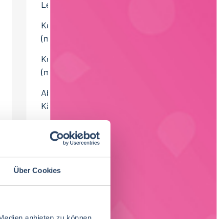
Lebensmittelindustrie
Key Account Manager:in
(m/w/d) - Marke
Key Account Manager:in
(m/w/d) Handelsmarke
Abteilungsleitung (m/w/d)
Käserei
Werksleitung (m/w/d)
Frische-/TK-Convenience
Produktionsleitung (m/w/d)
Über Cookies
Molkereiprodukte
 Medien anbieten zu können