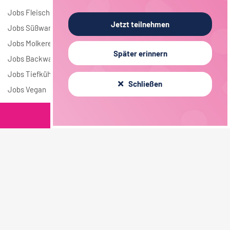
Jobs Fleisch
Jetzt teilnehmen
Jobs Süßwaren
Jobs Molkerei
Später erinnern
Jobs Backwaren
Jobs Tiefkühlkost
Schließen
Jobs Vegan
Filterkriterien
Jobs nach Städten
Jobs in Berlin
Jobs in Hamburg
Jobs in München
Jobs in Köln
Jobs in Frankfurt
Jobs in Stuttgart