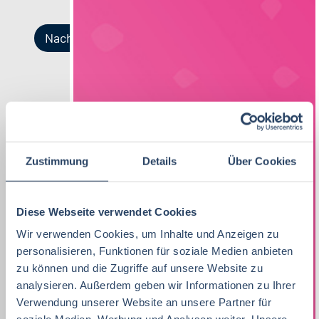
Nach Kategorien
Nach Fachrichtung
Nach Funktion
Nach Region
Vertrieb
40
Lebensmitteltechnologie
QM / QS
Bayern
42
96
53
Zustimmung
Details
Über Cookies
Lebensmitteltechnologie
92
Ernährungswissenschaften/
Vertrieb
Baden-Württemberg
42
72
29
Ökotrophologie
Praktikum, Trainee
38
Produktion
Nordrhein-Westfalen
28
39
Diese Webseite verwendet Cookies
Lebensmitteltechnik
72
Marketing
11
F&E
Hamburg
22
34
Wir verwenden Cookies, um Inhalte und Anzeigen zu
Betriebswirtschaft
71
personalisieren, Funktionen für soziale Medien anbieten
Lebensmitteltechnik
75
Technik
Niedersachsen
18
18
zu können und die Zugriffe auf unsere Website zu
Wirtschaftswissenschaften
60
analysieren. Außerdem geben wir Informationen zu Ihrer
Fachkräfte, Führungskräfte
138
Einkauf
Hessen
14
14
Verwendung unserer Website an unsere Partner für
Lebensmittelmanagement
46
Einkauf
14