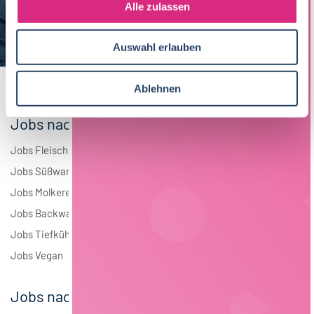
s
Alle zulassen
Brauwesen
4
a
u
Elektrotechnik
4
Auswahl erlauben
s
w
Andere
1
a
Ablehnen
h
l
Jobs nach Branchen
Jobs Fleisch
Jobs Süßwaren
Jobs Molkerei
Jobs Backwaren
Jobs Tiefkühlkost
Jobs Vegan
Jobs nach Städten