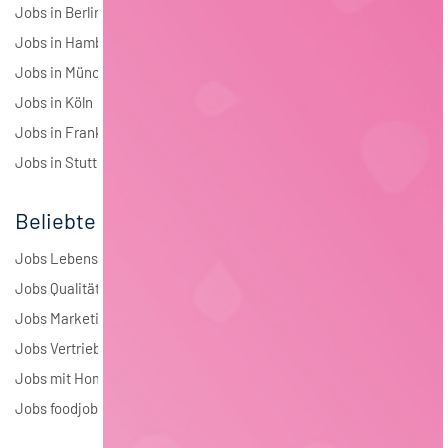
Jobs in Berlin
Jobs in Hamburg
Jobs in München
Jobs in Köln
Jobs in Frankfurt
Jobs in Stuttgart
Beliebte Jobs
Jobs Lebensmitteltechnologie
Jobs Qualitätsmanagement
Jobs Marketing
Jobs Vertrieb
Jobs mit Homeoffice
Jobs foodjobs Active Sourcing