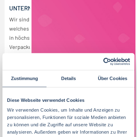
UNTERNEHMENSBESCHREIBUNG
Wir sind ein innovatives Familienunternehmen,
welches Produkte – insbesondere Glückskekse –
in höchster Qualität produziert. Wir bedrucken
Verpackungsfolien in der hauseigenen Druckerei
in Rosenheim und beziehen unser Mehl von der
eigenen Mühle, welche Getreide größtenteils
aus der Region Kraichgau bezieht – unserer
Zustimmung
Details
Über Cookies
Heimat. Wir sind Deutschlands größter
Glückskeksproduzent und gleichzeitig ein
Diese Webseite verwendet Cookies
Unternehmen mit Ursprung im Handwerk.
Wir verwenden Cookies, um Inhalte und Anzeigen zu
Lernen Sie uns kennen.
personalisieren, Funktionen für soziale Medien anbieten
zu können und die Zugriffe auf unsere Website zu
PRODUKTGRUPPE
analysieren. Außerdem geben wir Informationen zu Ihrer