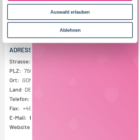
u
10 - 50 Mio. €
Auswahl erlauben
s
w
SWEET & LUCKY GMBH
a
Ablehnen
h
l
ADRESSE
Strasse:
Mühlstraße 20
PLZ:
75053
Ort:
GONDELSHEIM
Land
DE
Telefon:
+497252536318
Fax:
+497252536320
E-Mail:
kontakt@sweetandlucky.de
Website:
Sweet & Lucky GmbH