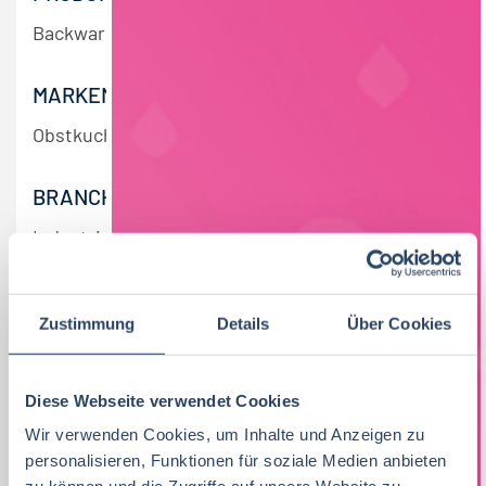
Backwaren, Tiefkühlkost
MARKEN/DIENSTLEISTUNG
Obstkuchen Spezialitäten
BRANCHE
Industrie
ZENTRALE
Zustimmung
Details
Über Cookies
Waltershausen
ANZAHL MITARBEITENDE
Diese Webseite verwendet Cookies
Wir verwenden Cookies, um Inhalte und Anzeigen zu
51 - 100 MA
personalisieren, Funktionen für soziale Medien anbieten