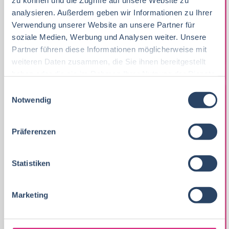
zu können und die Zugriffe auf unsere Website zu
UMSATZ
analysieren. Außerdem geben wir Informationen zu Ihrer
Verwendung unserer Website an unsere Partner für
10 - 50 Mio. €
soziale Medien, Werbung und Analysen weiter. Unsere
Partner führen diese Informationen möglicherweise mit
THOKS GMBH
weiteren Daten zusammen, die Sie ihnen bereitgestellt
haben oder die sie im Rahmen Ihrer Nutzung der Dienste
gesammelt haben.
E
ADRESSE
Notwendig
i
Strasse:
Ziegeleistraße 4
n
PLZ:
99880
w
Präferenzen
i
Ort:
WALTERSHAUSEN
l
Land
DE
l
Statistiken
Telefon:
+493622209950
i
Fax:
+4936222099525
g
Marketing
u
E-Mail:
info@thoks.com
n
Website:
THOKS GmbH
g