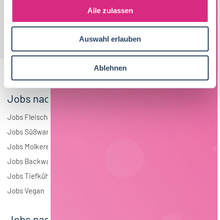
s
Alle zulassen
a
u
Auswahl erlauben
s
w
a
Ablehnen
h
l
Jobs nach Branchen
Jobs Fleisch
Jobs Süßwaren
Jobs Molkerei
Jobs Backwaren
Jobs Tiefkühlkost
Jobs Vegan
Jobs nach Städten