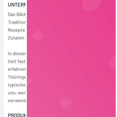
UNTERNEHMENSBESCHREIBUNG
Das Bäckerhandwerk hat in Thüringen eine lange
Tradition. Über Generationen wurden die
Rezepte und das Wissen über Handwerk und
Zutaten weitergegeben.
In dieser Tradition steht auch die Marke THOKS.
Seit fast 15 Jahren produzieren wir mit unseren
erfahrenen Bäckermeistern die original
Thüringer Obstkuchen Spezialitäten mit ihrem
typischen Hefeteigboden. Zudem werden bei
uns, wenn verfügbar, regionale Naturstoffe
verwendet.
PRODUKTGRUPPE