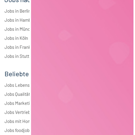
Jobs in Berlin
Jobs in Hamburg
Jobs in München
Jobs in Köln
Jobs in Frankfurt
Jobs in Stuttgart
Beliebte Jobs
Jobs Lebensmitteltechnologie
Jobs Qualitätsmanagement
Jobs Marketing
Jobs Vertrieb
Jobs mit Homeoffice
Jobs foodjobs Active Sourcing