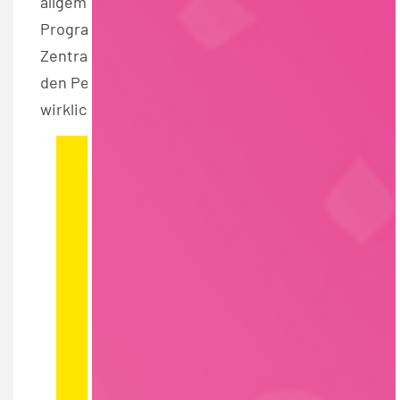
allgemeine Fragen rund um das Trainee-
Programm „EDEKA Aufsteiger“ in der EDEKA-
Zentrale Hamburg und erzählen, worauf es
den Personalern bei einer Bewerbung
wirklich ankommt.