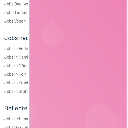
Jobs Backwaren
Jobs Tiefkühlkost
Jobs Vegan
Jobs nach Städten
Jobs in Berlin
Jobs in Hamburg
Jobs in München
Jobs in Köln
Jobs in Frankfurt
Jobs in Stuttgart
Beliebte Jobs
Jobs Lebensmitteltechnologie
Jobs Qualitätsmanagement