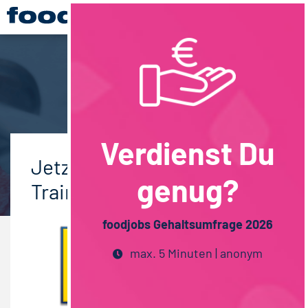
Verdienst Du
Jetzt anmelden zum
genug?
Trainee Talk von EDEKA
foodjobs Gehaltsumfrage 2026
max. 5 Minuten | anonym