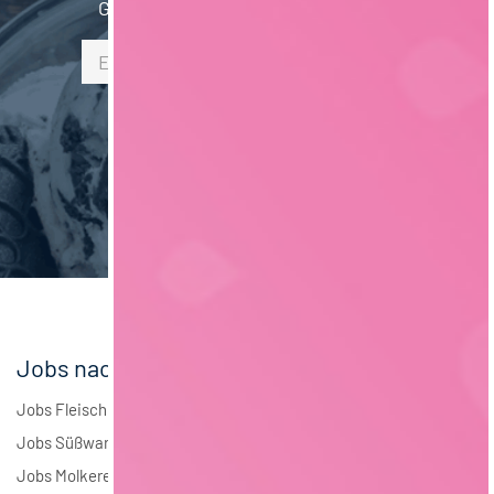
Gib hier Deine E-Mail Adresse ein:
Jobs nach Branchen
Jobs Fleisch
Jobs Süßwaren
Jobs Molkerei