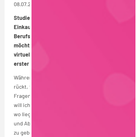
08.07.2021, foodjobs.de.
Studierende, die sich für eine Tätigkeit im
Einkauf interessieren und mehr über den
Berufseinstieg als Trainee erfahren
möchten, können sich am 21. Juli im
virtuellen Live-Talk von EDEKA Infos aus
erster Hand holen.
Während der Abschluss in greifbare Nähe
rückt, tauchen bei Studierenden unzählige
Fragen auf: Wo möchte ich arbeiten? Was
will ich machen? Was macht mir Spaß? Und
wo liegen meine Stärken? Um Studierenden
und Absolventen eine nützliche Orientierung
zu geben, veranstaltet EDEKA deshalb am 21.