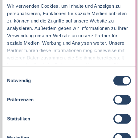
im Einkauf mitbringen und sich über den
Wir verwenden Cookies, um Inhalte und Anzeigen zu
Berufseinstieg als Trainee informieren
personalisieren, Funktionen für soziale Medien anbieten
möchten.
zu können und die Zugriffe auf unsere Website zu
analysieren. Außerdem geben wir Informationen zu Ihrer
Die Anmeldung ist kostenlos und erfolgt
Verwendung unserer Website an unsere Partner für
über ein
Registrierungsformular
. Das Event
soziale Medien, Werbung und Analysen weiter. Unsere
Partner führen diese Informationen möglicherweise mit
findet über MS Teams statt, den Link zum
weiteren Daten zusammen, die Sie ihnen bereitgestellt
Live-Talk erhalten die Teilnehmer per Mail
haben oder die sie im Rahmen Ihrer Nutzung der Dienste
nach ihrer Registrierung, sodass das
gesammelt haben.
E
Erstellen eines eigenen Accounts nicht
Notwendig
i
nötig ist. Wer sich schon vorher ein
n
w
bisschen an mit dem Bereich Einkauf
Präferenzen
i
beschäftigen möchte und erfahren will, ob
l
der Berufseinstieg im Einkauf etwas für sie
l
Statistiken
oder ihn ist, kann dies per Selbsttest
i
g
„
EDEKA-Jobmatcher
“ herausfinden. Dieser
Marketing