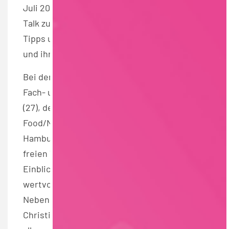
Juli 2021 um 16 Uhr seinen virtuellen Live-
Talk zum Bereich Einkauf, wo Studierende
Tipps und Insights aus erster Hand erhalten
und ihre offenen Fragen stellen können.
Bei dem Online-Event steht den angehenden
Fach- und Führungskräften Trainee Felix
(27), der aktuell im Bereich Einkauf
Food/Nonfood bei der EDEKA-Zentrale
Hamburg arbeitet, ganze 1,5 Stunden zur
freien Verfügung. Dabei gibt er exklusive
Einblicke in seine Zeit als Trainee und
wertvolle Tipps für den Bewerbungsprozess.
Neben Felix beantworten auch Melanie und
Christina aus dem Personalbereich