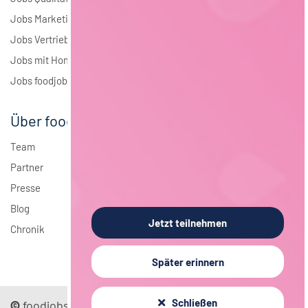
Jobs Marketing
Jobs Vertrieb
Jobs mit Homeoffice
Jobs foodjobs Active Sourcing
Über foodjobs
Team
Partner
Presse
Blog
Jetzt teilnehmen
Chronik
Später erinnern
Schließen
©
foodjobs GmbH
Sitemap
Impressum