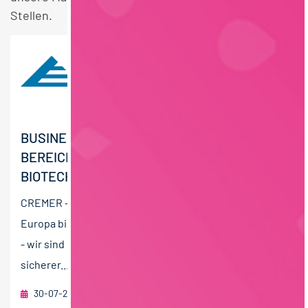
Stellen.
BUSINESS DEVELOPMENT MANAGER (GN) IM
BEREICH FERMENTATION /
BIOTECHNOLOGIE
CREMER - wir sind auf allen Kontinenten zu Hause. Von
Europa bis Australien, von Amerika bis Asien. CREMER
- wir sind ein stark wachsender, spannender und
sicherer...
30-07-2026
Peter Cremer Holding GmbH & Co. KG