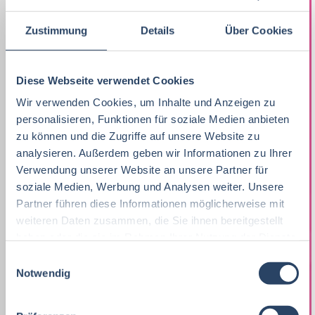
Lebensmitteltechnik
63
Marketing
8
F&E
Niedersachsen
24
16
Zustimmung
Details
Über Cookies
Betriebswirtschaft
61
Lebensmitteltechnik
67
Technik
Hamburg
12
17
Wirtschaftswissenschaften
51
Fachkräfte, Führungskräfte
120
Diese Webseite verwendet Cookies
Einkauf
Thüringen
14
11
Lebensmittelmanagement
39
Wir verwenden Cookies, um Inhalte und Anzeigen zu
Einkauf
14
Logistik / SCM
Hessen
11
8
personalisieren, Funktionen für soziale Medien anbieten
Volkswirtschaft
38
Lebensmittelchemie
34
zu können und die Zugriffe auf unsere Website zu
Marketing
Rheinland-Pfalz
10
8
analysieren. Außerdem geben wir Informationen zu Ihrer
Lebensmittelchemie
36
Bio / Naturprodukte
21
Verwendung unserer Website an unsere Partner für
Unternehmensführung
Schleswig-Holstein
5
8
soziale Medien, Werbung und Analysen weiter. Unsere
Molkereiwirtschaft
31
QM, QS
37
Finanzen
Mecklenburg-Vorpommern
4
7
Partner führen diese Informationen möglicherweise mit
weiteren Daten zusammen, die Sie ihnen bereitgestellt
Agrarmanagement
21
Ökotrophologie
64
Lebensmittelrecht
Deutschlandweit
3
5
haben oder die sie im Rahmen Ihrer Nutzung der Dienste
Agrarwissenschaften
21
gesammelt haben.
Nachhaltigkeit
1
E
Personal
Sachsen-Anhalt
3
5
Notwendig
i
Biochemie
18
F & E
23
n
Sonstige
Berlin
2
5
w
Wirtschaftsingenieurwesen
18