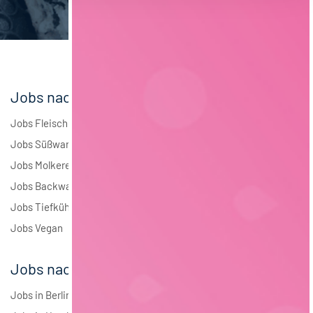
Elektrotechnik
4
Andere
1
Jobs nach Branchen
Jobs Fleisch
Jobs Süßwaren
Jobs Molkerei
Jobs Backwaren
Jobs Tiefkühlkost
Jobs Vegan
Jobs nach Städten
Jobs in Berlin