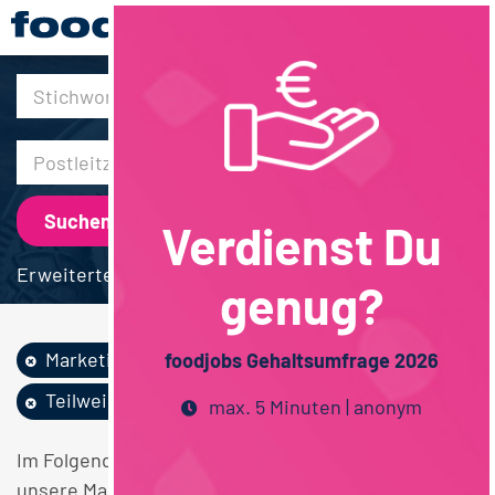
30km
Verdienst Du
Erweiterte Suche
genug?
Marketing
Biochemie
foodjobs Gehaltsumfrage 2026
Teilweise Homeoffice
max. 5 Minuten | anonym
Im Folgenden finden Sie einen Überblick über alle
unsere Marketing Biochemie Teilweise Homeoffice