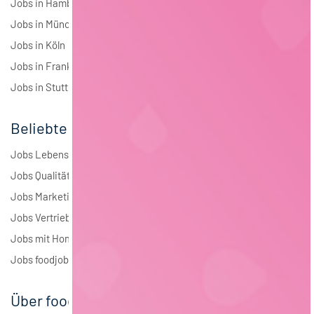
Jobs in Hamburg
Jobs in München
Jobs in Köln
Jobs in Frankfurt
Jobs in Stuttgart
Beliebte Jobs
Jobs Lebensmitteltechnologie
Jobs Qualitätsmanagement
Jobs Marketing
Jobs Vertrieb
Jobs mit Homeoffice
Jobs foodjobs Active Sourcing
Über foodjobs