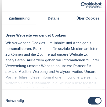
FISCH / FEINKOST
Zustimmung
Details
Über Cookies
Diese Webseite verwendet Cookies
Wir verwenden Cookies, um Inhalte und Anzeigen zu
personalisieren, Funktionen für soziale Medien anbieten
zu können und die Zugriffe auf unsere Website zu
analysieren. Außerdem geben wir Informationen zu Ihrer
Verwendung unserer Website an unsere Partner für
soziale Medien, Werbung und Analysen weiter. Unsere
Partner führen diese Informationen möglicherweise mit
weiteren Daten zusammen, die Sie ihnen bereitgestellt
haben oder die sie im Rahmen Ihrer Nutzung der Dienste
gesammelt haben.
E
FLEISCH / WURST / GEFLÜGEL
Notwendig
i