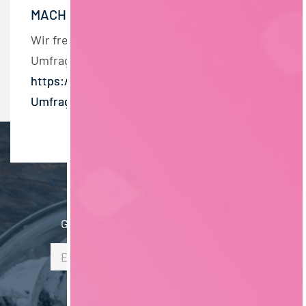
MACH MIT!
Wir freuen uns, wenn auch Du bei der Online-
Umfrage mitmachst:
https://de.surveymonkey.com/r/foodjobs-
Umfrage-Einstiegsgehalt
NEWSLETTER
Gib hier Deine E-Mail Adresse ein: