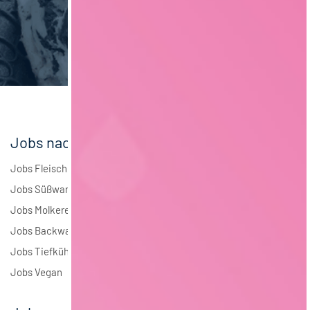
Jobs nach Branchen
Jobs Fleisch
Jobs Süßwaren
Jobs Molkerei
Jobs Backwaren
Jobs Tiefkühlkost
Jobs Vegan