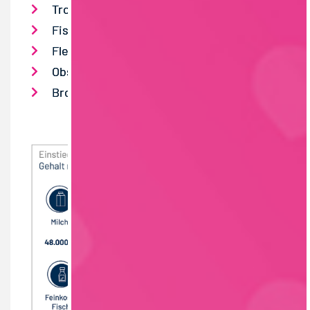
Trockensortiment
Fisch / Feinkost
Fleisch / Wurst / Geflügel
Obst / Gemüse
Brot / Backwaren