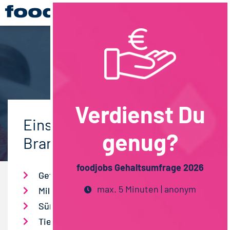
Verdienst Du
Einstiegsgehalt nach
genug?
Branchen
foodjobs Gehaltsumfrage 2026
Getränke
max. 5 Minuten | anonym
Milch- / Molkereiprodukte
Süßwaren
Tiefkühlkost