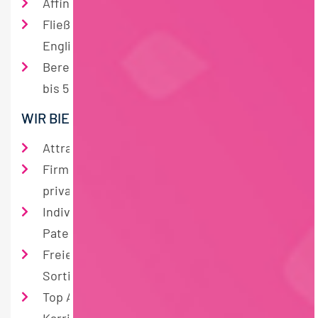
Affinität für Produkte aus dem Bereich Food
Fließende Deutsch- und gute
Englischkenntnisse
Bereitschaft für eine Vor-Ort-Präsenz von 4
bis 5 Tagen pro Woche
WIR BIETEN
Attraktive Vergütung sowie Sozialleistungen
Firmenwagen inkl. Tankkarte auch zur
privaten Nutzung
Individuelle Einarbeitung und persönlicher
Pate
Freier Gestaltungsspielraum bei der
Sortimentsgestaltung
Top Aufstiegschancen und