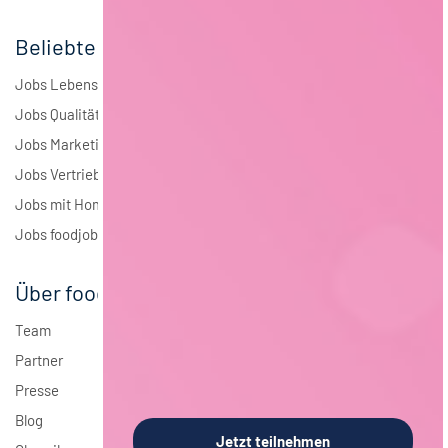
Beliebte Jobs
Jobs Lebensmitteltechnologie
Jobs Qualitätsmanagement
Jobs Marketing
Jobs Vertrieb
Jobs mit Homeoffice
Jobs foodjobs Active Sourcing
Über foodjobs
Team
Partner
Presse
Blog
Jetzt teilnehmen