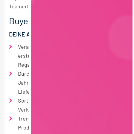
Teamerfolgs.
Buyer Food (m/w/d)
DEINE AUFGABEN
Verantwortung für dein Sortiment, von der
ersten Idee bis zum fertigen Produkt im
Regal unserer Filialen
Durchführung von Verhandlungen und
Jahresgesprächen mit internationalen
Lieferanten
Sortimentsoptimierung durch Teilnahme an
Verkostungen
Trendscouting, um neue
Produktinnovationen zu identifizieren und