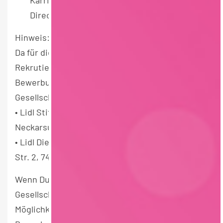
Karrierebegleitung in Richtung Purchasing
Director (m/w/d)
Hinweis:
Da für diese Stelle eine zentralseitige
Rekrutierung erfolgt, werden Deine
Bewerbungsunterlagen folgenden
Gesellschaften zur Verfügung gestellt:
• Lidl Stiftung & Co. KG, Stiftsbergstr. 1, 74176
Neckarsulm
• Lidl Dienstleistung GmbH & Co.KG, Bonfelder
Str. 2, 74206 Bad Wimpfen
Wenn Du dich nur bei einer der genannten
Gesellschaften bewerben möchtest, hast Du die
Möglichkeit der Verarbeitung Deiner