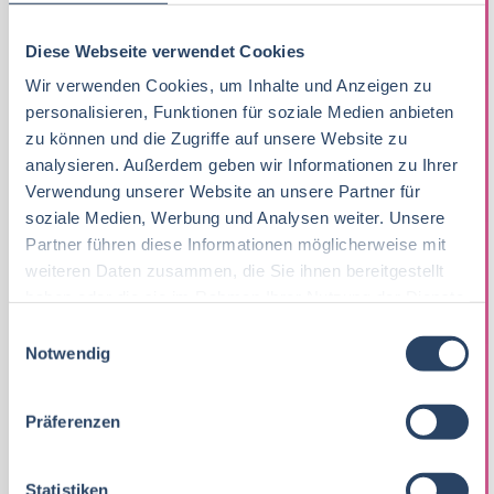
Diese Webseite verwendet Cookies
Wir verwenden Cookies, um Inhalte und Anzeigen zu
personalisieren, Funktionen für soziale Medien anbieten
JOB DETAILS
zu können und die Zugriffe auf unsere Website zu
analysieren. Außerdem geben wir Informationen zu Ihrer
Verwendung unserer Website an unsere Partner für
Branchenübergreifend
soziale Medien, Werbung und Analysen weiter. Unsere
Vollzeit
Partner führen diese Informationen möglicherweise mit
weiteren Daten zusammen, die Sie ihnen bereitgestellt
Baden-Württemberg
haben oder die sie im Rahmen Ihrer Nutzung der Dienste
gesammelt haben.
E
Notwendig
i
n
w
Präferenzen
i
l
l
Statistiken