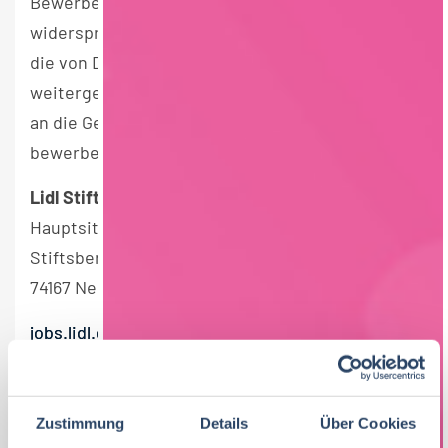
Bewerberdaten durch die andere Gesellschaft zu
widersprechen. Deine Bewerbung wird dann an
die von Dir gewünschte Gesellschaft
weitergeleitet. Deinen Widerspruch richtest Du
an die Gesellschaft, bei der Du dich nicht
bewerben möchtest.
Lidl Stiftung & Co. KG
Hauptsitz / Zentrale
Stiftsbergstraße 1
74167 Neckarsulm
jobs.lidl.de
EINSATZORT
Neckarsulm (Baden-Württemberg)
Zustimmung
Details
Über Cookies