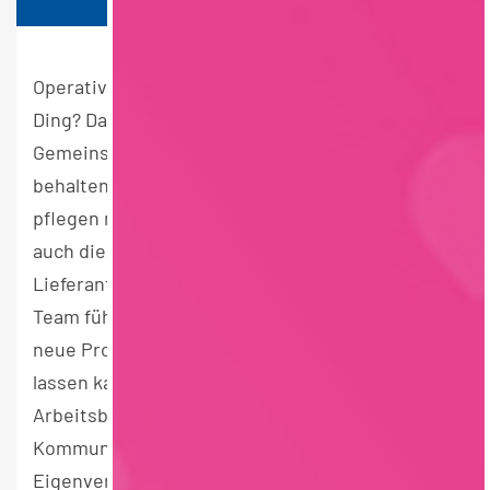
Operativer Einkauf von Lebensmitteln ist dein
Ding? Dann wird dir dieser Job schmecken!
Gemeinsam setzen wir Produktideen um,
behalten die neusten Food-Trends im Blick und
pflegen nicht nur unser Sortiment, sondern
auch die Geschäftsbeziehungen zu unseren
Lieferanten. Im engen Austausch mit deinem
Team führst du Verhandlungen und probierst
neue Produkte aus. Auf der Zunge zergehen
lassen kannst du dir auch unsere
Arbeitsbedingungen, schließlich sind Teamwork,
Kommunikation auf Augenhöhe und viel
Eigenverantwortung die Hauptzutaten unseres