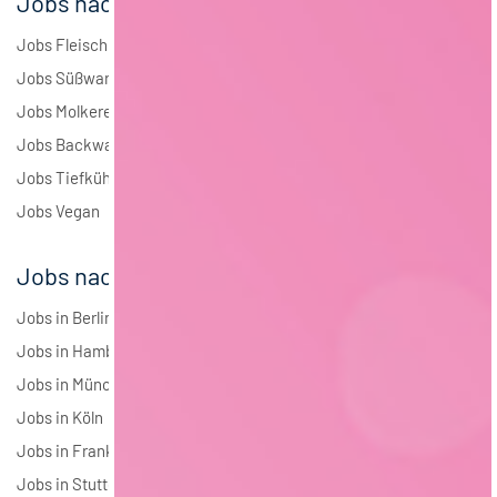
Jobs nach Branchen
Jobs Fleisch
Jobs Süßwaren
Jobs Molkerei
Jobs Backwaren
Jobs Tiefkühlkost
Jobs Vegan
Jobs nach Städten
Jobs in Berlin
Jobs in Hamburg
Jobs in München
Jobs in Köln
Jobs in Frankfurt
Jobs in Stuttgart