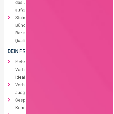
das Lidl Sortiment zukunftssicher
aufzustellen
Sicherstellung der Lieferkette durch
Bündelung von Informationen aus den
Bereichen Supply Chain Management,
Qualitätssicherung, Marketing, CSR, usw.
DEIN PROFIL
Mehrjährige Erfahrung im Führen von
Verhandlungen im Einkauf oder Vertrieb,
idealerweise in der Lebensmittelbranche
Verhandlungsgeschick in Kombination mit
ausgeprägten rhetorischen Fähigkeiten
Gespür für Marktentwicklungen,
Kundenanforderungen und Trends