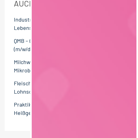
AUCH DIESE JOBS GESEHEN
Industriereiniger (m/w/d) Vegane
Lebensmittelproduktion – Nachtschicht
QMB – Qualitätsmanagementbeauftragter
(m/w/d)
Milchwirtschaftlicher Laborant –
Mikrobiologie (m/w/d)
Fleischer / Metzger – Schlachthof &
Lohnschlachtung (m/w/d)
Praktikum Einkauf – Eigenmarke Süßware /
Heißgetränke (m/w/d)