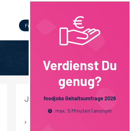
Login
Für Unternehmen
Verdienst Du
genug?
JOB DETAILS
foodjobs Gehaltsumfrage 2026
max. 5 Minuten | anonym
Trockenprodukte /
Grundnahrungsmittel /
Nährmittel