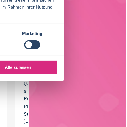
BESUCHER, DIE
ie im Rahmen Ihrer Nutzung
SICH HIER
BEWORBEN HABEN,
Marketing
HABEN SICH AUCH
AUF DIESEN JOB
BEWORBEN
Alle zulassen
Praktikum (m/w/d)
Qualitätsmanagement/ -
sicherung
Praktikant
Produktentwicklung (m/w/d)
Studentische/n Praktikant/in
(w/m/d)