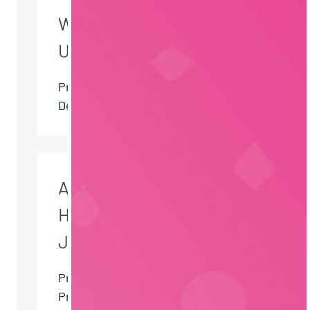
WEITERE JOBS DES
UNTERNEHMENS
Praktikant Research &
Development (m/w/d)
ANDERE BESUCHER
HABEN AUCH DIESE
JOBS GESEHEN
Praktikant (m/w/d)
Produktentwicklung ab