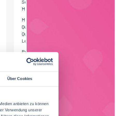
September 2026 für 6
Monate
Mitarbeiter
Qualitätsmanagement /
Qualitätssicherung (m⁠/⁠w⁠/⁠d) –
Lebensmittel
Praktikum Einkauf
Eigenmarke – Brot &
Backware (m/w/d)
Praktikum Einkauf –
Über Cookies
Eigenmarke Süßware /
Heißgetränke (m/w/d)
Praktikum Einkauf Marke –
 Medien anbieten zu können
Getränke (m/w/d)
hrer Verwendung unserer
 führen diese Informationen