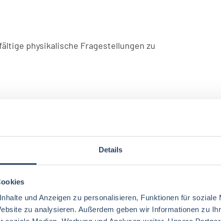
fältige physikalische Fragestellungen zu
ft zur Übernahme von Verantwortung
ie eine zuverlässige und selbstständige
Details
NST
€ brutto
Cookies
r Arbeitsplatz in internationalem Umfeld
nhalte und Anzeigen zu personalisieren, Funktionen für soziale
 regelmäßige große und kleinere Mitarbeitenden-
Website zu analysieren. Außerdem geben wir Informationen zu I
r soziale Medien, Werbung und Analysen weiter. Unsere Partner