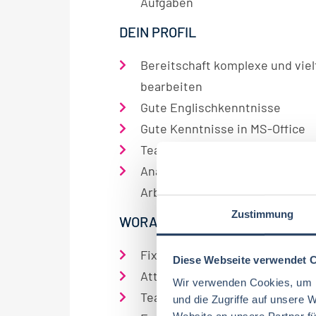
Aufgaben
DEIN PROFIL
Bereitschaft komplexe und viel
bearbeiten
Gute Englischkenntnisse
Gute Kenntnisse in MS-Office
Teamfähigkeit und Bereitscha
Analytisches Denkvermögen sow
Arbeitsweise
Zustimmung
WORAUF DU DICH FREUEN KAN
Fixes Praktikumsgehalt: 2.450 
Diese Webseite verwendet 
Attraktiver und zukunftsfähige
Wir verwenden Cookies, um I
Teamorientiertes Arbeiten und
und die Zugriffe auf unsere 
Website an unsere Partner fü