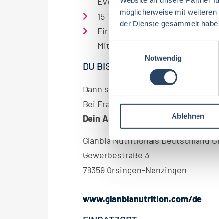
Events
möglicherweise mit weiteren
15 Tage Urlaub
der Dienste gesammelt habe
Firmenfitness Hansefit, zinsfre
Mitarbeitendenberatung etc.
E
Notwendig
i
DU BIST BEREIT ZUM MITMISCH
n
w
Dann sende uns deine Bewerbung 
i
Bei Fragen kannst du uns unter +49 
l
Ablehnen
l
Dein Ansprechpartner:
Sarah Sch
i
Glanbia Nutritionals Deutschland 
g
u
Gewerbestraße 3
n
78359 Orsingen-Nenzingen
g
s
www.glanbianutrition.com/de
a
u