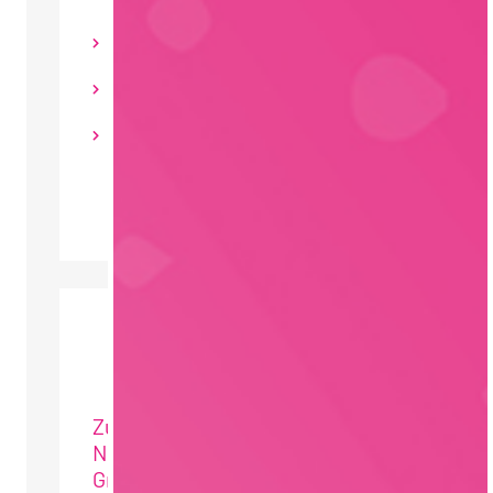
Vollzeit
mehr als 2000 € pro Monat
Baden-Württemberg
Zum Profil: Glanbia
Nutritionals Deutschland
GmbH