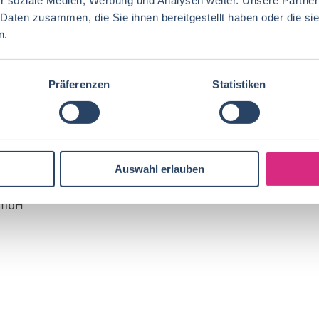
 Daten zusammen, die Sie ihnen bereitgestellt haben oder die s
n.
ier Fahrradkredit, Aktive Pause, Externe
Präferenzen
Statistiken
EN?
an
gndejob@glanbia.com
(0) 7774 / 93 97 -225 oder -200 erreichen.
Auswahl erlauben
adenbauer
GmbH