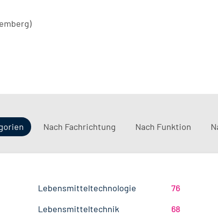
temberg)
gorien
Nach Fachrichtung
Nach Funktion
N
QM / QS
Baden-Württemberg
29
37
Lebensmitteltechnologie
76
Betriebswirtschaft
63
Technik
Thüringen
12
17
Lebensmitteltechnik
68