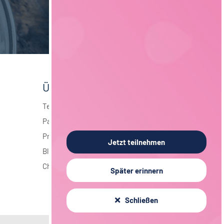
Über foodjobs
Team
Partner
Presse
Jetzt teilnehmen
Blog
Chronik
Später erinnern
Schließen