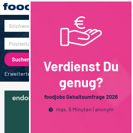
30km
Verdienst Du
Erweiterte Suche
genug?
foodjobs Gehaltsumfrage 2026
max. 5 Minuten | anonym