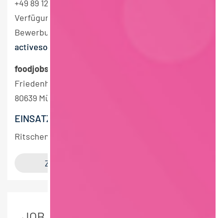
+49 89 1250 18 101 oder +49 152 53 50 41 50 zur
Verfügung oder sende uns direkt Deine
Bewerbung an
tgruener@foodjobs-
activesourcing.de
.
foodjobs Active Sourcing GmbH
Friedenheimer Brücke 21
80639 München
EINSATZORT
Ritschenhausen
JOB DETAILS