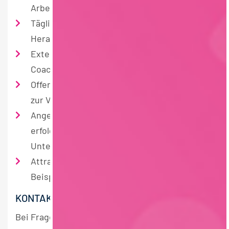
Arbeitsumfeld
Täglich neue und spannende
Herausforderungen
Externe Weiterbildungen und internes
Coaching
Offenheit gegenüber all Deiner Vorschlägen
zur Verbesserung der Kosten
Angenehmes Betriebsklima in einem
erfolgreichen und systemrelevanten
Unternehmen der Nahrungsmittelindustrie
Attraktive Arbeitsbedingungen, wie zum
Beispiel 2 Tage Home Office
KONTAKT
Bei Fragen steht Dir Frau Theresa Grüner unter