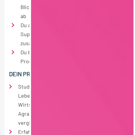
Blick und leitest daraus klare Maßnahmen
ab
Du arbeitest eng mit Qualität, Vertrieb,
Supply Chain und anderen Teams
zusammen
Du bringst dein Know-how in neue
Produkte ein
DEIN PROFIL
Studium im Bereich BWL,
Lebensmittelmanagement,
Wirtschaftsingenieurwesen,
Agrarwissenschaften oder eine
vergleichbare Basis
Erfahrung im strategischen Einkauf,