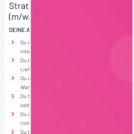
Strategischer Einkäufer
(m/w/d) Rohstoffe
DEINE AUFGABEN
Du steuerst den Einkauf von Rohstoffen auf
internationaler Ebene
Du baust starke Partnerschaften mit
Lieferanten auf und entwickelst sie weiter
Du entwickelst clevere Strategien für
Warengruppen und Beschaffung
Du führst Preis- und Vertragsgespräche
selbstbewusst und zielorientiert
Du sorgst dafür, dass Materialien zur
richtigen Zeit am richtigen Ort sind
Du behältst Märkte, Preise und Trends im