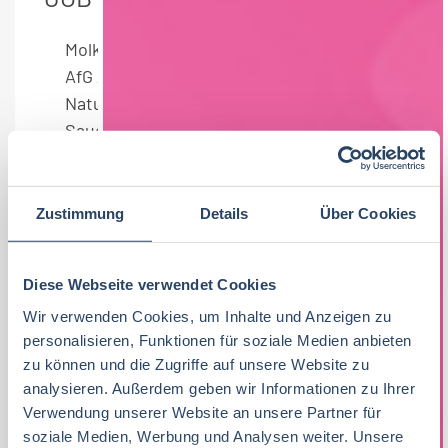
Molkereiprodukte
Branchenübergreifend
AfG / Bier
Backwaren
Bio /
Naturprodukte
Feinkost / Convenience /
Saucen
Fette / Öle
Fisch
Fleisch / Wurst
/ Geflügel
Kaffee / Tee
Kosmetik
Obst &
Gemüse
Süßwaren
Tiefkühlkost
Tiernahrung
Trockenprodukte /
Zustimmung
Details
Über Cookies
Grundnahrungsmittel / Nährmittel
Vegan
Wein / Sekt / Spirituosen
Diese Webseite verwendet Cookies
Vollzeit
Teilweise Homeoffice
Wir verwenden Cookies, um Inhalte und Anzeigen zu
personalisieren, Funktionen für soziale Medien anbieten
80 T€ - 100 T€ pro Jahr
60 T€ - 80 T€ pro
zu können und die Zugriffe auf unsere Website zu
Jahr
analysieren. Außerdem geben wir Informationen zu Ihrer
Verwendung unserer Website an unsere Partner für
Thüringen
soziale Medien, Werbung und Analysen weiter. Unsere