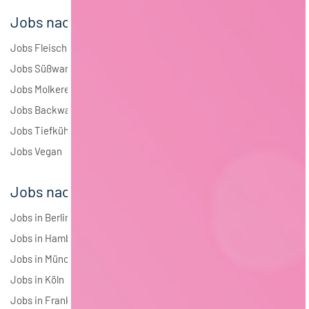
Jobs nach Branchen
Jobs Fleisch
Jobs Süßwaren
Jobs Molkerei
Jobs Backwaren
Jobs Tiefkühlkost
Jobs Vegan
Jobs nach Städten
Jobs in Berlin
Jobs in Hamburg
Jobs in München
Jobs in Köln
Jobs in Frankfurt