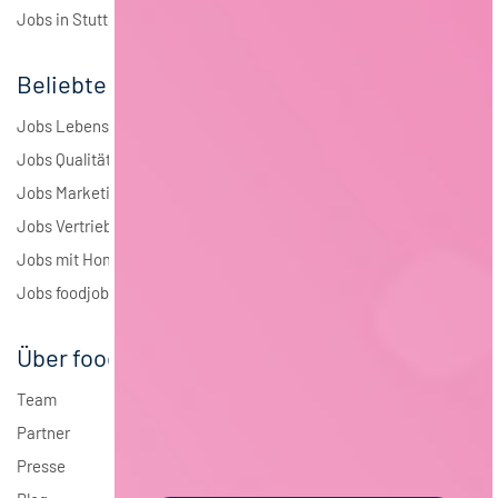
Jobs in Stuttgart
Beliebte Jobs
Jobs Lebensmitteltechnologie
Jobs Qualitätsmanagement
Jobs Marketing
Jobs Vertrieb
Jobs mit Homeoffice
Jobs foodjobs Active Sourcing
Über foodjobs
Team
Partner
Presse