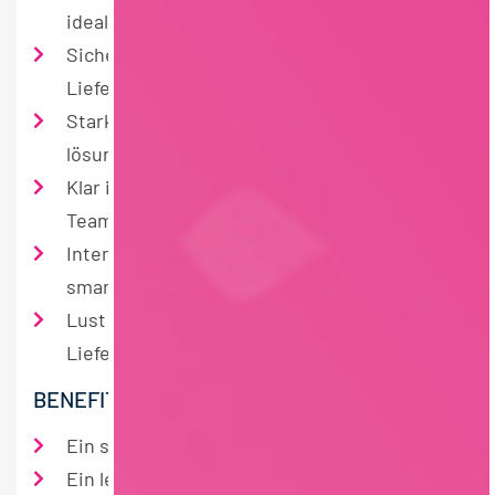
idealerweise in der Lebensmittelbranche
Sicherer Umgang mit internationalen
Lieferketten
Stark im Verhandeln, analytisch und
lösungsorientiert
Klar in der Kommunikation und ein echter
Teamplayer
Interesse an neuen Technologien, KI und
smarten Tools
Lust in die Ursprungsländer und zu
Lieferanten zu reisen
BENEFITS
Ein sehr internationales Lieferantenportfolio
Ein lebhaftes und niemals langweiliges