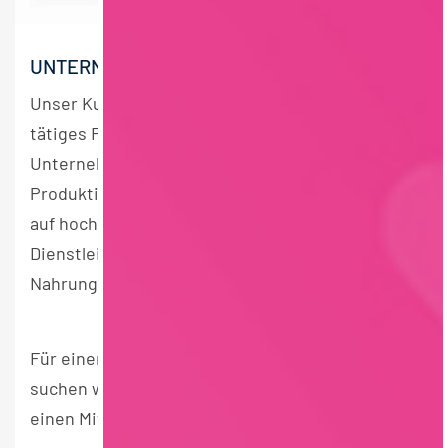
UNTERNEHMEN
Unser Kunde ist ein erfolgreiches, international
tätiges Familienunternehmen. Die
Unternehmensgruppe umfasst mehrere
Produktions- und Handelsgesellschaften und ist
auf hochwertige Rohstoffe sowie
Dienstleistungen für die
Nahrungsmittelindustrie spezialisiert.
Für einen Produktionsstandort in Südthüringen
suchen wir zum nächstmöglichen Zeitpunkt
einen Mitarbeitenden im strategischen Einkauf.