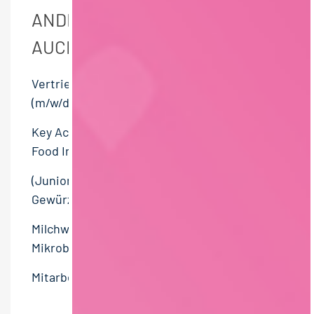
ANDERE BESUCHER HABEN
AUCH DIESE JOBS GESEHEN
Vertriebsmitarbeiter / Sales Manager
(m/w/d) im Außendienst
Key Account Manager International (m/w/d) -
Food Ingredients
(Junior) Einkäufer pflanzliche Rohstoffe und
Gewürze (m/w/d)
Milchwirtschaftlicher Laborant –
Mikrobiologie (m/w/d)
Mitarbeiter Spezifikationswesen (m/w/d)