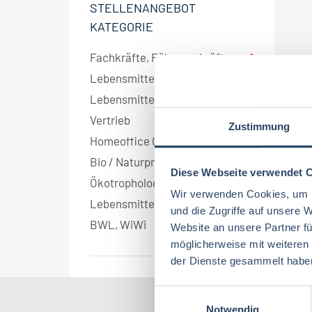
STELLENANGEBOT
KATEGORIE
Fachkräfte, Führungskräfte
1
Lebensmitteltechnologie
1
Lebensmittelmanagement
1
Vertrieb
1
Zustimmung
Homeoffice Option
1
Bio / Naturprodukte
1
Diese Webseite verwendet 
Ökotrophologie
1
Wir verwenden Cookies, um I
Lebensmitteltechnik
1
und die Zugriffe auf unsere 
BWL, WiWi
1
Website an unsere Partner fü
möglicherweise mit weiteren
der Dienste gesammelt habe
E
Notwendig
i