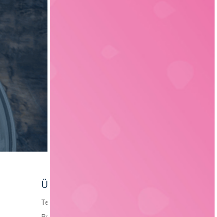
Elektrotechnik
4
Über foodjobs
Team
Partner