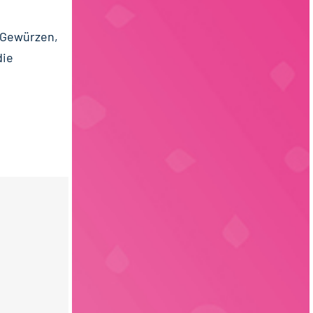
n Gewürzen,
die