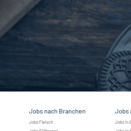
Maschinenbau
5
Andere
1
Jobs nach Branchen
Jobs 
Jobs Fleisch
Jobs in 
Jobs Süßwaren
Jobs in