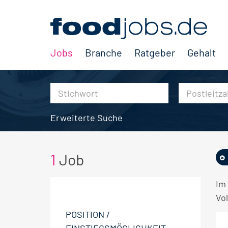
Jobs
Branche
Ratgeber
Gehalt
Erweiterte Suche
1
Job
Im
Vol
POSITION /