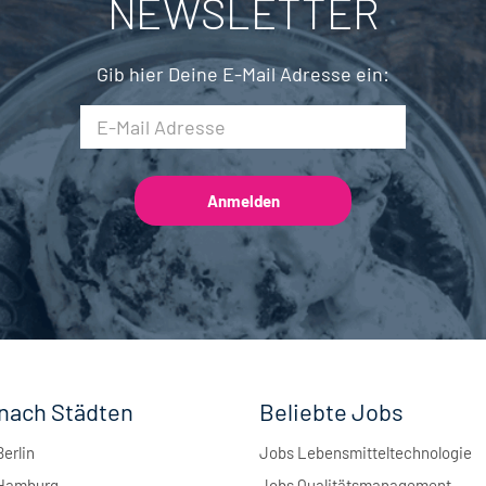
NEWSLETTER
Brauwesen
4
Gib hier Deine E-Mail Adresse ein:
nach Städten
Beliebte Jobs
Berlin
Jobs Lebensmitteltechnologie
 Hamburg
Jobs Qualitätsmanagement