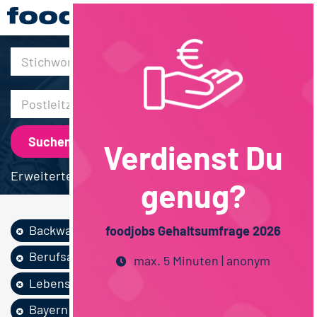
30km
Verdienst Du
Erweiterte Suche
genug?
Backwaren
Vertrieb
foodjobs Gehaltsumfrage 2026
Berufsausbildung
max. 5 Minuten | anonym
Lebensmitteltechn...
Vollzeit
Bayern