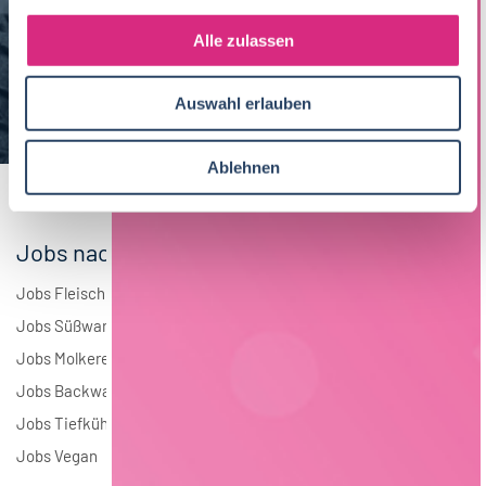
g
Maschinenbau
6
s
Alle zulassen
a
Brauwesen
5
u
Auswahl erlauben
s
Elektrotechnik
3
w
a
Ablehnen
Andere
2
h
l
Jobs nach Branchen
Jobs Fleisch
Jobs Süßwaren
Jobs Molkerei
Jobs Backwaren
Jobs Tiefkühlkost
Jobs Vegan