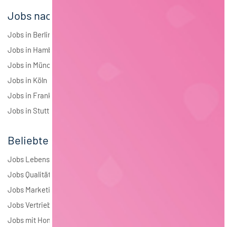
Jobs nach Städten
Jobs in Berlin
Jobs in Hamburg
Jobs in München
Jobs in Köln
Jobs in Frankfurt
Jobs in Stuttgart
Beliebte Jobs
Jobs Lebensmitteltechnologie
Jobs Qualitätsmanagement
Jobs Marketing
Jobs Vertrieb
Jobs mit Homeoffice