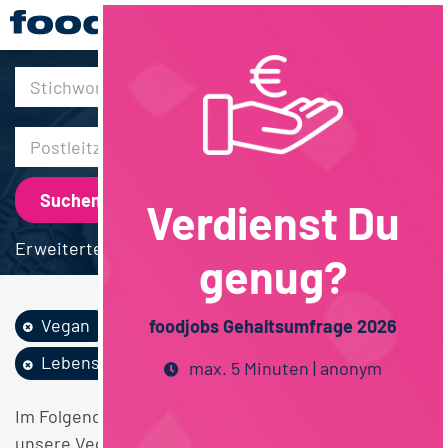
30km
Verdienst Du
Erweiterte Suche
genug?
Vegan
Berufsausbildung
foodjobs Gehaltsumfrage 2026
Lebensmittelchemie
Vollzeit
max. 5 Minuten | anonym
Im Folgenden finden Sie einen Überblick über alle
unsere Vegan Berufsausbildung