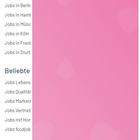
Jobs in Berlin
Jobs in Hamburg
Jobs in München
Jobs in Köln
Jobs in Frankfurt
Jobs in Stuttgart
Beliebte Jobs
Jobs Lebensmitteltechnologie
Jobs Qualitätsmanagement
Jobs Marketing
Jobs Vertrieb
Jobs mit Homeoffice
Jobs foodjobs Active Sourcing