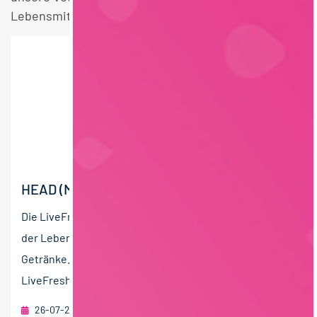
Lebensmittelchemie Vollzeit Stellen.
HEAD (M/W/D) OF PRODUCT DEVELOPMENT
Die LiveFresh GmbH ist ein innovatives Unternehmen
der Lebensmittelindustrie für frische und funktionelle
Getränke. Seit Gründung im Jahr 2016 hat sich
LiveFresh...
26-07-2026
RAU | FOOD RECRUITMENT GmbH