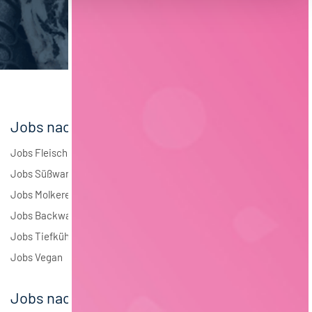
Brauwesen
5
Elektrotechnik
4
Andere
2
Jobs nach Branchen
Jobs Fleisch
Jobs Süßwaren
Jobs Molkerei
Jobs Backwaren
Jobs Tiefkühlkost
Jobs Vegan
Jobs nach Städten