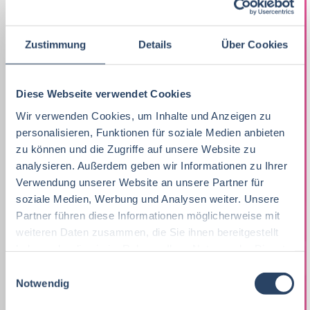
Ökotrophologie
Praktikum, Trainee
30
Vertrieb
Nordrhein-Westfalen
42
28
Lebensmitteltechnik
73
Marketing
8
Zustimmung
Details
Über Cookies
F&E
Hamburg
20
35
Betriebswirtschaft
72
Lebensmitteltechnik
68
Technik
Niedersachsen
20
18
Diese Webseite verwendet Cookies
Wirtschaftswissenschaften
60
Fachkräfte, Führungskräfte
122
Einkauf
Hessen
14
14
Wir verwenden Cookies, um Inhalte und Anzeigen zu
Lebensmittelmanagement
46
Einkauf
14
personalisieren, Funktionen für soziale Medien anbieten
Marketing
Thüringen
12
11
zu können und die Zugriffe auf unsere Website zu
Lebensmittelchemie
46
Lebensmittelchemie
34
analysieren. Außerdem geben wir Informationen zu Ihrer
Logistik / SCM
Rheinland-Pfalz
10
8
Verwendung unserer Website an unsere Partner für
Volkswirtschaft
45
Bio / Naturprodukte
21
Personal
Schleswig-Holstein
6
9
soziale Medien, Werbung und Analysen weiter. Unsere
Partner führen diese Informationen möglicherweise mit
Molkereiwirtschaft
35
QM, QS
37
Unternehmensführung
Mecklenburg-Vorpommern
5
7
weiteren Daten zusammen, die Sie ihnen bereitgestellt
Biochemie
24
haben oder die sie im Rahmen Ihrer Nutzung der Dienste
Ökotrophologie
64
Sonstige
Berlin
5
6
gesammelt haben.
E
Agrarmanagement
24
Nachhaltigkeit
1
Notwendig
i
Finanzen
Deutschlandweit
5
5
n
Agrarwissenschaften
24