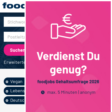
30km
Verdienst Du
Erweiterte Suche
genug?
Vegan
Fachhochschulstudium
foodjobs Gehaltsumfrage 2026
Lebensmittelchemie
Vollzeit
max. 5 Minuten | anonym
Deutschlandweit