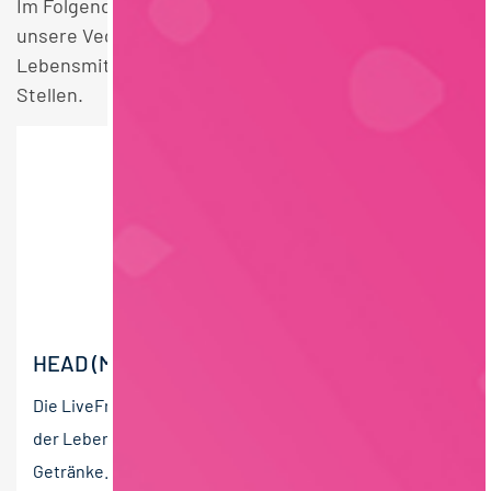
Im Folgenden finden Sie einen Überblick über alle
unsere Vegan Fachhochschulstudium
Lebensmittelchemie Vollzeit Deutschlandweit
Stellen.
HEAD (M/W/D) OF PRODUCT DEVELOPMENT
Die LiveFresh GmbH ist ein innovatives Unternehmen
der Lebensmittelindustrie für frische und funktionelle
Getränke. Seit Gründung im Jahr 2016 hat sich