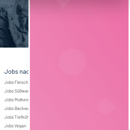
Verpackungstechnik
5
Maschinenbau
5
Brauwesen
4
Elektrotechnik
4
Andere
1
Jobs nach Branchen
Jobs Fleisch
Jobs Süßwaren
Jobs Molkerei
Jobs Backwaren
Jobs Tiefkühlkost
Jobs Vegan