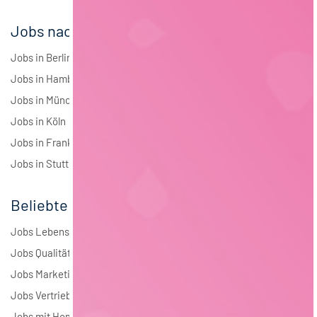
Jobs nach Städten
Jobs in Berlin
Jobs in Hamburg
Jobs in München
Jobs in Köln
Jobs in Frankfurt
Jobs in Stuttgart
Beliebte Jobs
Jobs Lebensmitteltechnologie
Jobs Qualitätsmanagement
Jobs Marketing
Jobs Vertrieb
Jobs mit Homeoffice