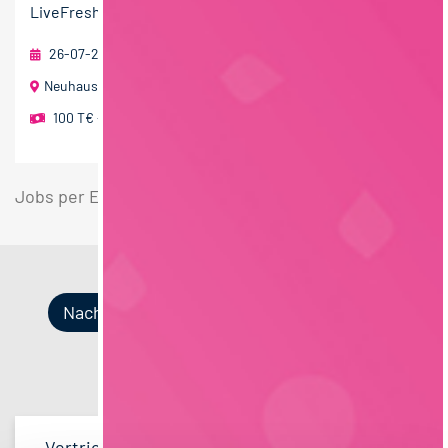
LiveFresh...
26-07-2026
RAU | FOOD RECRUITMENT GmbH
Neuhausen ob Eck mit Home Office
100 T€ - 150 T€ pro Jahr
Jobs per E-Mail
Suche speichern
Nach Kategorien
Nach Fachrichtung
Nach Funktion
Nach Region
Vertrieb
33