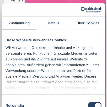
Lebensmitteltechnologie
Produktion
Bayern
52
38
81
Lebensmitteltechnologie
76
Betriebswirtschaft
QM / QS
Baden-Württemberg
29
63
37
Praktikum, Trainee
29
Ernährungswissenschaften/
Vertrieb
Nordrhein-Westfalen
63
37
21
Zustimmung
Details
Über Cookies
Ökotrophologie
Marketing
8
F&E
Niedersachsen
24
16
Lebensmitteltechnik
63
Diese Webseite verwendet Cookies
Lebensmitteltechnik
68
Technik
Thüringen
12
17
Wir verwenden Cookies, um Inhalte und Anzeigen zu
Wirtschaftswissenschaften
53
Fachkräfte, Führungskräfte
121
Einkauf
Hamburg
14
12
personalisieren, Funktionen für soziale Medien anbieten
zu können und die Zugriffe auf unsere Website zu
Lebensmittelmanagement
40
Einkauf
14
Logistik / SCM
Hessen
11
8
analysieren. Außerdem geben wir Informationen zu Ihrer
Volkswirtschaft
39
Verwendung unserer Website an unsere Partner für
Lebensmittelchemie
34
Marketing
Rheinland-Pfalz
10
8
soziale Medien, Werbung und Analysen weiter. Unsere
Lebensmittelchemie
36
Bio / Naturprodukte
21
Partner führen diese Informationen möglicherweise mit
Unternehmensführung
Schleswig-Holstein
5
8
weiteren Daten zusammen, die Sie ihnen bereitgestellt
Molkereiwirtschaft
31
QM, QS
37
haben oder die sie im Rahmen Ihrer Nutzung der Dienste
Personal
Mecklenburg-Vorpommern
4
7
gesammelt haben.
Agrarmanagement
21
E
Ökotrophologie
64
Finanzen
Deutschlandweit
4
5
Notwendig
i