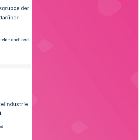
sgruppe der
 darüber
tteldeutschland
elindustrie
...
nd