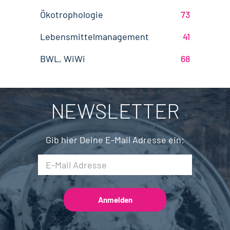
Lebensmittelchemie
44
Finanzen
Berlin
5
6
Ökotrophologie
73
Agrarmanagement
22
Nachhaltigkeit
Bremen
5
1
Lebensmittelmanagement
41
Biotechnologie
20
Brandenburg
4
BWL, WiWi
68
Fleischtechnik
16
Saarland
2
Mechatronik
7
NEWSLETTER
Brauwesen
5
Gib hier Deine E-Mail Adresse ein: