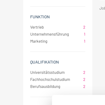
Jo
FUNKTION
Vertrieb
2
Unternehmensführung
1
Marketing
1
QUALIFIKATION
Universitätsstudium
2
Fachhochschulstudium
2
Berufsausbildung
2