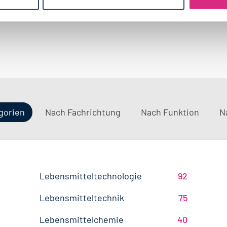
gorien
Nach Fachrichtung
Nach Funktion
N
Ernährungswissenschaften/
Vertrieb
Baden-Württemberg
42
72
29
Lebensmitteltechnologie
92
Ökotrophologie
Technik
Niedersachsen
18
18
Lebensmitteltechnik
75
Wirtschaftswissenschaften
60
Logistik / SCM
Rheinland-Pfalz
10
7
Lebensmittelchemie
40