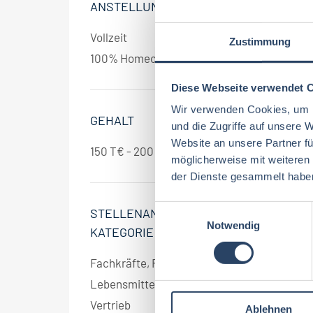
ANSTELLUNGSART
Vollzeit
2
Zustimmung
100% Homeoffice
1
Diese Webseite verwendet 
Wir verwenden Cookies, um I
GEHALT
und die Zugriffe auf unsere 
Website an unsere Partner fü
150 T€ - 200 T€ pro Jahr
1
möglicherweise mit weiteren
der Dienste gesammelt habe
E
STELLENANGEBOT
Notwendig
i
KATEGORIE
n
w
Fachkräfte, Führungskräfte
2
i
Lebensmittelmanagement
2
l
Vertrieb
2
Ablehnen
l