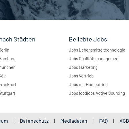
nach Städten
Beliebte Jobs
Berlin
Jobs Lebensmitteltechnologie
 Hamburg
Jobs Qualitätsmanagement
 München
Jobs Marketing
Köln
Jobs Vertrieb
Frankfurt
Jobs mit Homeoffice
Stuttgart
Jobs foodjobs Active Sourcing
sum
Datenschutz
Mediadaten
FAQ
AG