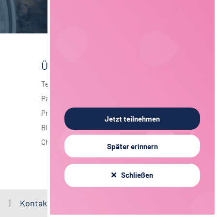
Über foodjobs
Team
Partner
Presse
Jetzt teilnehmen
Blog
Chronik
Später erinnern
Schließen
B
Kontakt