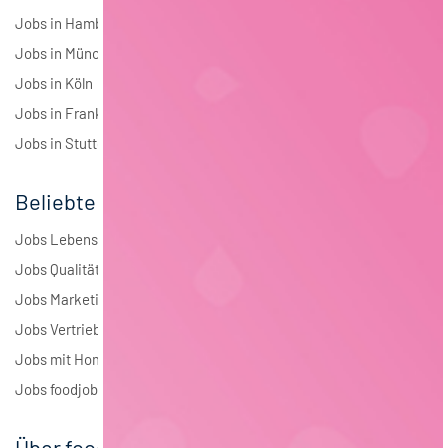
Jobs in Hamburg
Jobs in München
Jobs in Köln
Jobs in Frankfurt
Jobs in Stuttgart
Beliebte Jobs
Jobs Lebensmitteltechnologie
Jobs Qualitätsmanagement
Jobs Marketing
Jobs Vertrieb
Jobs mit Homeoffice
Jobs foodjobs Active Sourcing
Über foodjobs