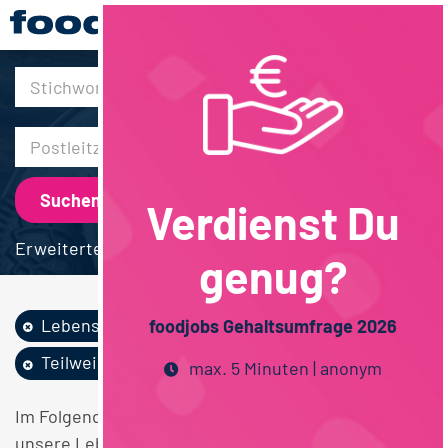
30km
Verdienst Du
Erweiterte Suche
genug?
Lebensmitteltechn...
foodjobs Gehaltsumfrage 2026
Teilweise Homeoffice
Schweiz
max. 5 Minuten | anonym
Im Folgenden finden Sie einen Überblick über alle
unsere Lebensmitteltechnologie Teilweise