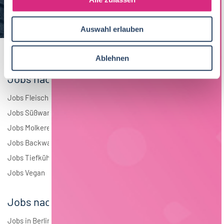
a
Elektrotechnik
4
u
Auswahl erlauben
s
Andere
1
w
a
Ablehnen
h
Jobs nach Branchen
l
Jobs Fleisch
Jobs Süßwaren
Jobs Molkerei
Jobs Backwaren
Jobs Tiefkühlkost
Jobs Vegan
Jobs nach Städten
Jobs in Berlin