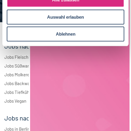
a
Elektrotechnik
4
u
Auswahl erlauben
s
Andere
1
w
a
Ablehnen
h
Jobs nach Branchen
l
Jobs Fleisch
Jobs Süßwaren
Jobs Molkerei
Jobs Backwaren
Jobs Tiefkühlkost
Jobs Vegan
Jobs nach Städten
Jobs in Berlin