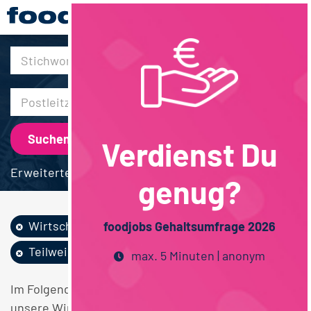
30km
Verdienst Du
Erweiterte Suche
genug?
Wirtschaftswissen...
foodjobs Gehaltsumfrage 2026
Teilweise Homeoffice
Hessen
max. 5 Minuten | anonym
Im Folgenden finden Sie einen Überblick über alle
unsere Wirtschaftswissenschaften Teilweise