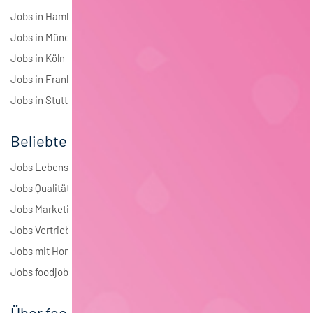
Jobs in Hamburg
Jobs in München
Jobs in Köln
Jobs in Frankfurt
Jobs in Stuttgart
Beliebte Jobs
Jobs Lebensmitteltechnologie
Jobs Qualitätsmanagement
Jobs Marketing
Jobs Vertrieb
Jobs mit Homeoffice
Jobs foodjobs Active Sourcing
Über foodjobs