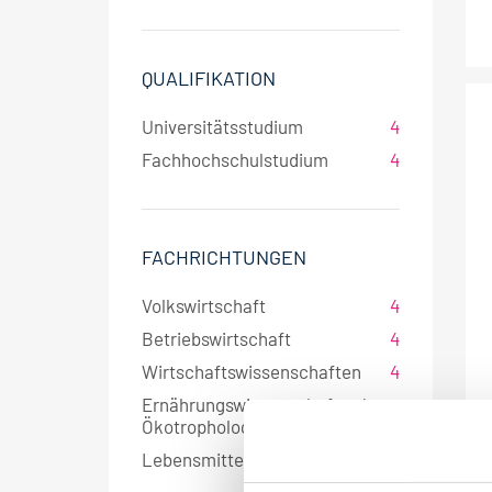
QUALIFIKATION
Universitätsstudium
4
Fachhochschulstudium
4
FACHRICHTUNGEN
Volkswirtschaft
4
Betriebswirtschaft
4
Wirtschaftswissenschaften
4
Ernährungswissenschaften/
1
Ökotrophologie
Lebensmitteltechnologie
1