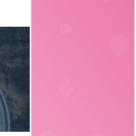
Fleischtechnologie
20
Sachsen
3
Verfahrenstechnik
15
Liechtenstein
1
Verpackungstechnik
6
Elektrotechnik
4