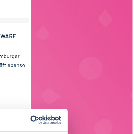
CKWARE
amburger
äft ebenso
E (M/W/D)