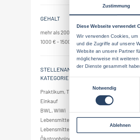
Zustimmung
GEHALT
Diese Webseite verwendet 
mehr als 2000 € pro Monat
4
Wir verwenden Cookies, um I
1000 € - 1500 € pro Monat
4
und die Zugriffe auf unsere 
Website an unsere Partner fü
möglicherweise mit weiteren
der Dienste gesammelt habe
STELLENANGEBOT
Jo
KATEGORIE
E
Notwendig
i
Praktikum, Trainee
4
n
Einkauf
4
w
BWL, WiWi
4
i
l
Lebensmitteltechnologie
1
Ablehnen
l
Lebensmittelmanagement
1
i
Ökotrophologie
1