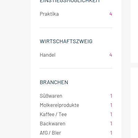
EINSTIEGSMÖGLICHKEIT
Praktika
4
WIRTSCHAFTSZWEIG
Handel
4
BRANCHEN
Süßwaren
1
Molkereiprodukte
1
Kaffee / Tee
1
Backwaren
1
AfG / Bier
1