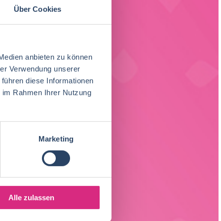
amburger
Über Cookies
äft ebenso
 Medien anbieten zu können
hrer Verwendung unserer
 führen diese Informationen
ie im Rahmen Ihrer Nutzung
Marketing
Alle zulassen