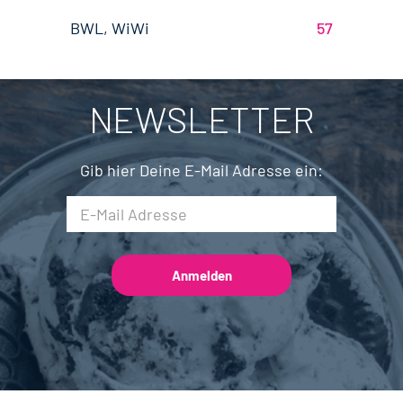
Wirtschaftsingenieurwesen
21
Brandenburg
4
BWL, WiWi
57
Fleischtechnik
17
Saarland
2
Mechatronik
8
NEWSLETTER
Brauwesen
5
Gib hier Deine E-Mail Adresse ein: