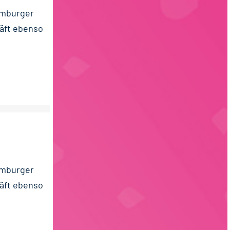
amburger
äft ebenso
amburger
äft ebenso