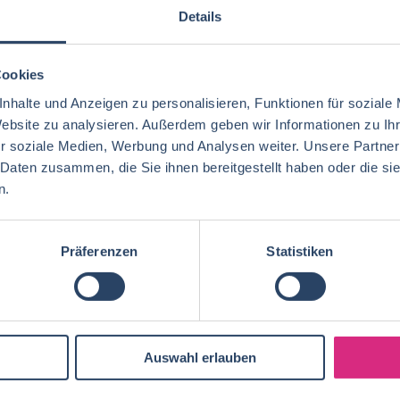
Die Koordination der EDEKA-Strategie erfolgt in der H
Details
EDEKA-Zentrale. Sie steuert das nationale Warengesch
wie die erfolgreiche Kampagne „Wir...
Cookies
nhalte und Anzeigen zu personalisieren, Funktionen für soziale
15-07-2026
EDEKA ZENTRALE Stiftung & Co. KG
Hamburg
Website zu analysieren. Außerdem geben wir Informationen zu I
1000 € - 1500 € pro Monat
,
mehr als 2000 € pro Monat
r soziale Medien, Werbung und Analysen weiter. Unsere Partner
 Daten zusammen, die Sie ihnen bereitgestellt haben oder die s
n.
bs per E-Mail
Suche speichern
Präferenzen
Statistiken
Auswahl erlauben