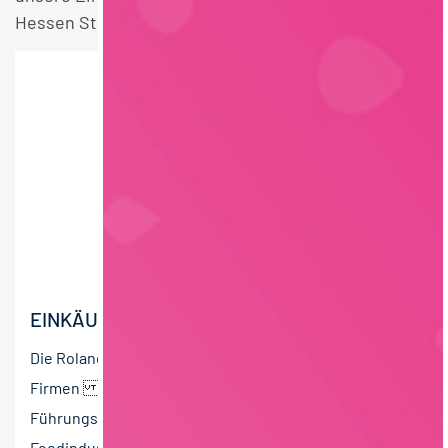
Hessen Stellen.
EINKÄUFER (M/W/D)
Die Roland Berndt Managementberatung unterstützt
Firmen bei der Suche und Auswahl nach
Führungskräften. Wir sind spezialisiert auf die
Foodindustrie. Bei...