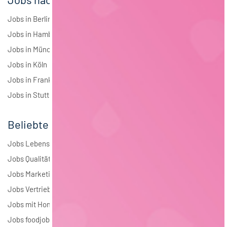
Jobs in Berlin
Jobs in Hamburg
Jobs in München
Jobs in Köln
Jobs in Frankfurt
Jobs in Stuttgart
Beliebte Jobs
Jobs Lebensmitteltechnologie
Jobs Qualitätsmanagement
Jobs Marketing
Jobs Vertrieb
Jobs mit Homeoffice
Jobs foodjobs Active Sourcing