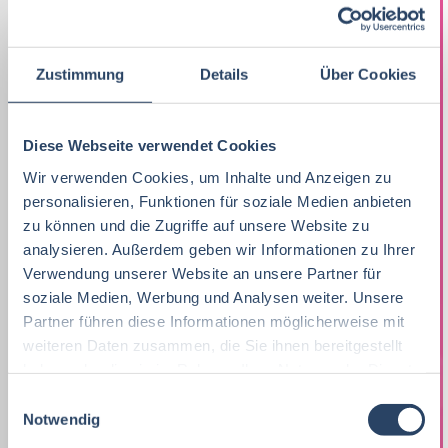
Betriebswirtschaft
QM / QS
Baden-Württemberg
29
71
41
Praktikum, Trainee
29
Ernährungswissenschaften/
Produktion
Nordrhein-Westfalen
28
39
71
Zustimmung
Details
Über Cookies
Ökotrophologie
Marketing
9
F&E
Hamburg
34
21
Lebensmitteltechnik
71
Lebensmitteltechnik
66
Technik
Niedersachsen
18
18
Diese Webseite verwendet Cookies
Wirtschaftswissenschaften
60
Fachkräfte, Führungskräfte
119
Wir verwenden Cookies, um Inhalte und Anzeigen zu
Einkauf
Hessen
14
14
personalisieren, Funktionen für soziale Medien anbieten
Lebensmittelmanagement
46
Einkauf
14
Marketing
Thüringen
12
12
zu können und die Zugriffe auf unsere Website zu
Volkswirtschaft
46
analysieren. Außerdem geben wir Informationen zu Ihrer
Lebensmittelchemie
31
Logistik / SCM
Rheinland-Pfalz
10
7
Verwendung unserer Website an unsere Partner für
Lebensmittelchemie
44
Bio / Naturprodukte
20
soziale Medien, Werbung und Analysen weiter. Unsere
Personal
Schleswig-Holstein
6
9
Partner führen diese Informationen möglicherweise mit
Molkereiwirtschaft
33
QM, QS
37
weiteren Daten zusammen, die Sie ihnen bereitgestellt
Sonstige
Mecklenburg-Vorpommern
5
7
haben oder die sie im Rahmen Ihrer Nutzung der Dienste
Biochemie
23
Ökotrophologie
60
Finanzen
Berlin
5
6
gesammelt haben.
E
Notwendig
Agrarmanagement
22
i
Nachhaltigkeit
0
Lebensmittelrecht
Deutschlandweit
4
5
n