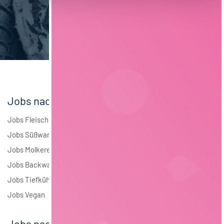
Brauwesen
5
Elektrotechnik
3
Andere
2
Jobs nach Branchen
Jobs Fleisch
Jobs Süßwaren
Jobs Molkerei
Jobs Backwaren
Jobs Tiefkühlkost
Jobs Vegan
Jobs nach Städten