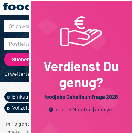
30km
Verdienst Du
Erweiterte Suche
genug?
Einkauf
Wirtschaftswissen...
foodjobs Gehaltsumfrage 2026
Vollzeit
Hessen
max. 5 Minuten | anonym
Im Folgenden finden Sie einen Überblick über alle
unsere Einkauf Wirtschaftswissenschaften Vollzeit