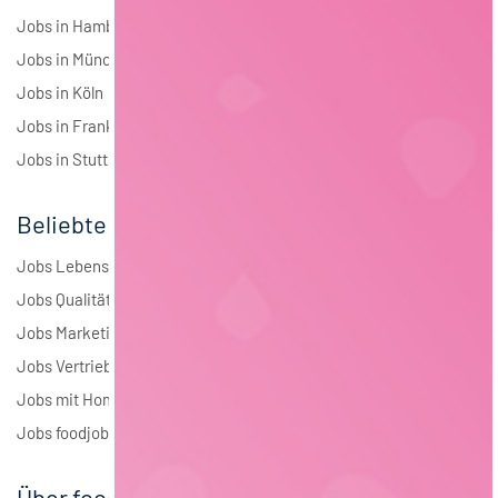
Jobs in Hamburg
Jobs in München
Jobs in Köln
Jobs in Frankfurt
Jobs in Stuttgart
Beliebte Jobs
Jobs Lebensmitteltechnologie
Jobs Qualitätsmanagement
Jobs Marketing
Jobs Vertrieb
Jobs mit Homeoffice
Jobs foodjobs Active Sourcing
Über foodjobs