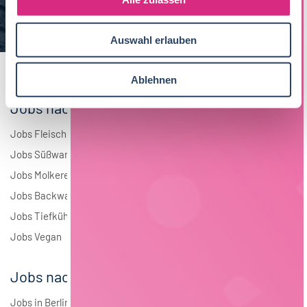
a
Elektrotechnik
3
u
Auswahl erlauben
s
Andere
2
w
a
Ablehnen
h
Jobs nach Branchen
l
Jobs Fleisch
Jobs Süßwaren
Jobs Molkerei
Jobs Backwaren
Jobs Tiefkühlkost
Jobs Vegan
Jobs nach Städten
Jobs in Berlin