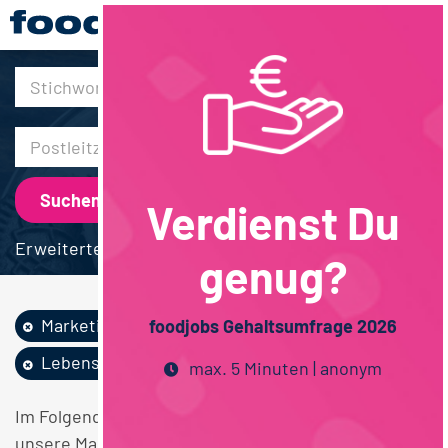
30km
Verdienst Du
Erweiterte Suche
genug?
Marketing
Fachhochschulstudium
foodjobs Gehaltsumfrage 2026
Lebensmitteltechnik
Niedersachsen
max. 5 Minuten | anonym
Im Folgenden finden Sie einen Überblick über alle
unsere Marketing Fachhochschulstudium