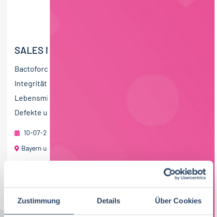
SALES MANAGER:IN (M/W/D) ÖSTERREICH
Bactoforce ist der führende Anbieter von
Integritätsprüfungen an Produktionsanlagen in der
Lebensmittelindustrie. Ziel ist es, mechanische
Defekte und...
10-07-2026
foodjobs Active Sourcing GmbH
Bayern und Baden-Württemberg
60 T€ - 80 T€ pro Jahr
Jobs per E-Mail
Suche speichern
Zustimmung
Details
Über Cookies