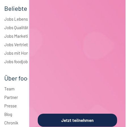
Beliebte Jobs
Jobs Lebensmitteltechnologie
Jobs Qualitätsmanagement
Jobs Marketing
Jobs Vertrieb
Jobs mit Homeoffice
Jobs foodjobs Active Sourcing
Über foodjobs
Team
Partner
Presse
Blog
Jetzt teilnehmen
Chronik