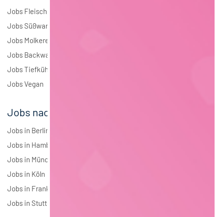
Jobs Fleisch
Jobs Süßwaren
Jobs Molkerei
Jobs Backwaren
Jobs Tiefkühlkost
Jobs Vegan
Jobs nach Städten
Jobs in Berlin
Jobs in Hamburg
Jobs in München
Jobs in Köln
Jobs in Frankfurt
Jobs in Stuttgart