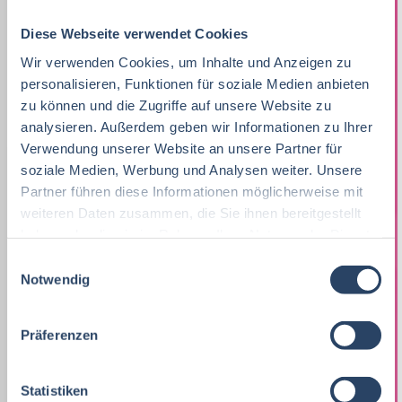
Diese Webseite verwendet Cookies
Nach Kategorien
Nach Fachrichtung
Wir verwenden Cookies, um Inhalte und Anzeigen zu
personalisieren, Funktionen für soziale Medien anbieten
Nach Funktion
Nach Region
zu können und die Zugriffe auf unsere Website zu
analysieren. Außerdem geben wir Informationen zu Ihrer
Verwendung unserer Website an unsere Partner für
Vertrieb
34
soziale Medien, Werbung und Analysen weiter. Unsere
Lebensmitteltechnologie
Vertrieb
Bayern
42
95
53
Partner führen diese Informationen möglicherweise mit
Lebensmitteltechnologie
74
weiteren Daten zusammen, die Sie ihnen bereitgestellt
Betriebswirtschaft
QM / QS
Baden-Württemberg
29
71
41
haben oder die sie im Rahmen Ihrer Nutzung der Dienste
Praktikum, Trainee
29
Ernährungswissenschaften/
Produktion
Nordrhein-Westfalen
28
39
71
gesammelt haben.
E
Ökotrophologie
Notwendig
Marketing
9
i
F&E
Hamburg
34
21
n
Lebensmitteltechnik
71
Lebensmitteltechnik
66
w
Technik
Niedersachsen
18
18
Präferenzen
i
Wirtschaftswissenschaften
60
Fachkräfte, Führungskräfte
119
Einkauf
Hessen
14
14
l
l
Statistiken
Lebensmittelmanagement
46
Einkauf
14