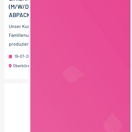
(M/W/D) LEBENSMITTELPRODUKTION UND
ABPACKUNG
Unser Kunde Züger Frischkäse AG, ist ein Ostschweizer
Familienunternehmen mit rund 400 Mitarbeitenden. Sie
produzieren unter anderem Mozzarella,...
19-07-2026
foodjobs Active Sourcing GmbH
Oberbüren (Schweiz)
60 T€ - 80 T€ pro Jahr