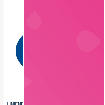
LINIENFÜHRER:IN/MASCHINENFÜHRER:IN