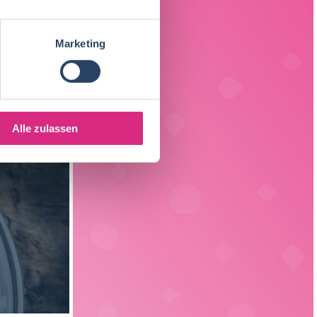
Fleischtechnologie
20
Sachsen
3
Verfahrenstechnik
15
Marketing
Liechtenstein
1
Verpackungstechnik
6
Elektrotechnik
4
Alle zulassen