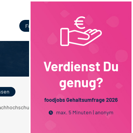
Login
Für Unternehmen
Verdienst Du
genug?
ssen
foodjobs Gehaltsumfrage 2026
e Fachhochschulstudium Maschinenbau
max. 5 Minuten | anonym