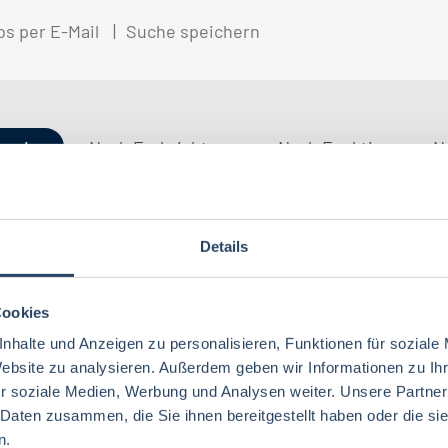
bs per E-Mail
Suche speichern
gorien
Nach Fachrichtung
Nach Funktion
N
Details
Ernährungswissenschaften/
Produktion
Baden-Württemberg
42
30
75
Lebensmitteltechnologie
76
Ökotrophologie
Technik
Niedersachsen
20
18
Cookies
Lebensmitteltechnik
68
Wirtschaftswissenschaften
60
nhalte und Anzeigen zu personalisieren, Funktionen für soziale
Logistik / SCM
Rheinland-Pfalz
10
8
Lebensmittelchemie
34
Website zu analysieren. Außerdem geben wir Informationen zu I
Volkswirtschaft
45
r soziale Medien, Werbung und Analysen weiter. Unsere Partner
Sonstige
Berlin
5
6
Ökotrophologie
64
 Daten zusammen, die Sie ihnen bereitgestellt haben oder die s
Agrarmanagement
24
Nachhaltigkeit
Bremen
2
5
n.
Lebensmittelmanagement
40