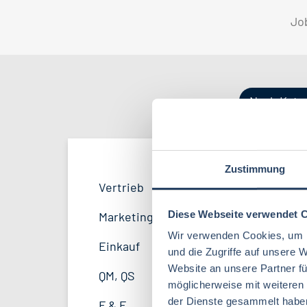
Jo
Nach Kate
Zustimmung
QM / QS
Bayern
42
57
Vertrieb
34
Lebensmitteltechnologie
99
F&E
Hamburg
20
35
Diese Webseite verwendet 
Marketing
8
Betriebswirtschaft
72
Wir verwenden Cookies, um I
Marketing
Thüringen
12
11
Einkauf
14
und die Zugriffe auf unsere 
Lebensmittelchemie
46
Website an unsere Partner fü
Unternehmensführung
Mecklenburg-Vorpommern
5
7
QM, QS
37
möglicherweise mit weiteren
Biochemie
24
Lebensmittelrecht
Sachsen-Anhalt
4
5
der Dienste gesammelt habe
F & E
23