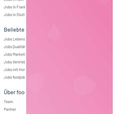
Jobs in Frankfurt
Jobs in Stuttgart
Beliebte Jobs
Jobs Lebensmitteltechnologie
Jobs Qualitätsmanagement
Jobs Marketing
Jobs Vertrieb
Jobs mit Homeoffice
Jobs foodjobs Active Sourcing
Über foodjobs
Team
Partner