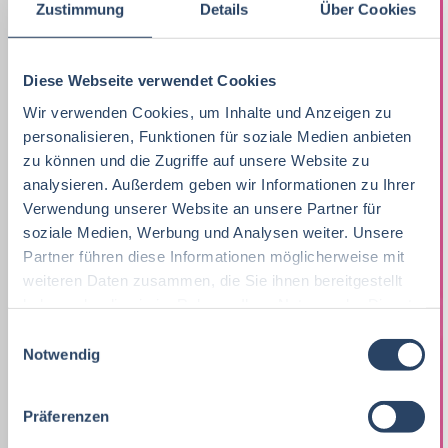
Technik
Niedersachsen
20
18
Zustimmung
Details
Über Cookies
Wirtschaftswissenschaften
60
Fachkräfte, Führungskräfte
122
Einkauf
Hessen
14
14
Lebensmittelmanagement
46
Diese Webseite verwendet Cookies
Einkauf
14
Marketing
Thüringen
12
11
Wir verwenden Cookies, um Inhalte und Anzeigen zu
Lebensmittelchemie
46
Lebensmittelchemie
34
Logistik / SCM
Rheinland-Pfalz
10
8
personalisieren, Funktionen für soziale Medien anbieten
zu können und die Zugriffe auf unsere Website zu
Volkswirtschaft
45
Bio / Naturprodukte
21
Personal
Schleswig-Holstein
6
9
analysieren. Außerdem geben wir Informationen zu Ihrer
Molkereiwirtschaft
35
Verwendung unserer Website an unsere Partner für
QM, QS
37
Unternehmensführung
Mecklenburg-Vorpommern
5
7
soziale Medien, Werbung und Analysen weiter. Unsere
Biochemie
24
Ökotrophologie
64
Partner führen diese Informationen möglicherweise mit
Sonstige
Berlin
5
6
weiteren Daten zusammen, die Sie ihnen bereitgestellt
Agrarmanagement
24
Nachhaltigkeit
1
haben oder die sie im Rahmen Ihrer Nutzung der Dienste
Finanzen
Deutschlandweit
5
5
gesammelt haben.
Agrarwissenschaften
24
E
F & E
23
Lebensmittelrecht
Sachsen-Anhalt
4
5
Notwendig
i
Biotechnologie
21
Lebensmittelmanagement
40
n
Nachhaltigkeit
Bremen
2
5
w
Präferenzen
Wirtschaftsingenieurwesen
21
Homeoffice Option
21
i
EDV / IT
Österreich
4
1