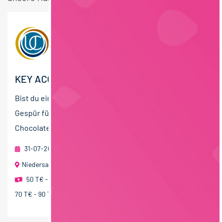
KEY ACCOUNT MANAGER (M/W/D) EXPORT
Bist du ein strategischer Vertriebsexperte mit einem
Gespür für die süße Seite des Lebens? Die United
Chocolate Gruppe ist ein dynamischer und...
31-07-2026
foodjobs Active Sourcing GmbH
Niedersachsen
50 T€ - 70 T€ pro Jahr
,
60 T€ - 80 T€ pro Jahr
,
70 T€ - 90 T€ pro Jahr