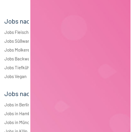
Jobs nach Branchen
Jobs Fleisch
Jobs Süßwaren
Jobs Molkerei
Jobs Backwaren
Jobs Tiefkühlkost
Jobs Vegan
Jobs nach Städten
Jobs in Berlin
Jobs in Hamburg
Jobs in München
Jobs in Köln