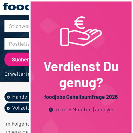
30km
Verdienst Du
Erweiterte Suche
genug?
Handel
Backwaren
Vertrieb
foodjobs Gehaltsumfrage 2026
Vollzeit
max. 5 Minuten | anonym
Im Folgenden finden Sie einen Überblick über alle
unsere Handel Backwaren Vertrieb Vollzeit Stellen.