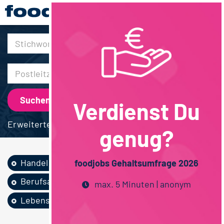
30km
Verdienst Du
Erweiterte Suche
genug?
Handel
Backwaren
foodjobs Gehaltsumfrage 2026
Berufsausbildung
max. 5 Minuten | anonym
Lebensmittelmanag...
Vollzeit