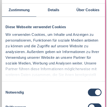
Lebensmitteltechnik
72
Marketing
11
F&E
Hamburg
22
34
Zustimmung
Details
Über Cookies
Betriebswirtschaft
71
Lebensmitteltechnik
75
Technik
Niedersachsen
18
18
Wirtschaftswissenschaften
60
Fachkräfte, Führungskräfte
138
Einkauf
Hessen
14
14
Diese Webseite verwendet Cookies
Lebensmittelmanagement
46
Wir verwenden Cookies, um Inhalte und Anzeigen zu
Einkauf
14
Marketing
Thüringen
12
12
personalisieren, Funktionen für soziale Medien anbieten
Volkswirtschaft
46
Lebensmittelchemie
40
zu können und die Zugriffe auf unsere Website zu
Logistik / SCM
Rheinland-Pfalz
10
7
analysieren. Außerdem geben wir Informationen zu Ihrer
Lebensmittelchemie
44
Bio / Naturprodukte
21
Verwendung unserer Website an unsere Partner für
Personal
Schleswig-Holstein
6
9
soziale Medien, Werbung und Analysen weiter. Unsere
Molkereiwirtschaft
33
QM, QS
41
Sonstige
Mecklenburg-Vorpommern
5
7
Partner führen diese Informationen möglicherweise mit
Biochemie
23
weiteren Daten zusammen, die Sie ihnen bereitgestellt
Ökotrophologie
73
Finanzen
Berlin
5
6
haben oder die sie im Rahmen Ihrer Nutzung der Dienste
Agrarmanagement
22
gesammelt haben.
Nachhaltigkeit
1
E
Lebensmittelrecht
Deutschlandweit
4
5
Notwendig
i
Agrarwissenschaften
22
F & E
32
Unternehmensführung
Sachsen-Anhalt
4
5
n
w
Wirtschaftsingenieurwesen
21