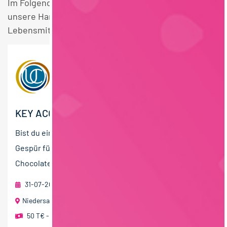
Im Folgenden finden Sie einen Überblick über alle
unsere Handel Backwaren Berufsausbildung
Lebensmittelmanagement Vollzeit Stellen.
KEY ACCOUNT MANAGER (M/W/D) EXPORT
Bist du ein strategischer Vertriebsexperte mit einem
Gespür für die süße Seite des Lebens? Die United
Chocolate Gruppe ist ein dynamischer und...
31-07-2026
foodjobs Active Sourcing GmbH
Niedersachsen
50 T€ - 70 T€ pro Jahr
,
60 T€ - 80 T€ pro Jahr
,