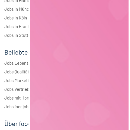
Jobs in Hamburg
Jobs in München
Jobs in Köln
Jobs in Frankfurt
Jobs in Stuttgart
Beliebte Jobs
Jobs Lebensmitteltechnologie
Jobs Qualitätsmanagement
Jobs Marketing
Jobs Vertrieb
Jobs mit Homeoffice
Jobs foodjobs Active Sourcing
Über foodjobs