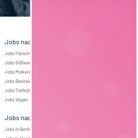
Elektrotechnik
3
Andere
2
Jobs nach Branchen
Jobs Fleisch
Jobs Süßwaren
Jobs Molkerei
Jobs Backwaren
Jobs Tiefkühlkost
Jobs Vegan
Jobs nach Städten
Jobs in Berlin